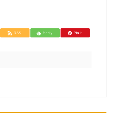
RSS
feedly
Pin it