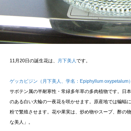
11月20日の誕生花は、
月下美人
です。
ゲッカビジン（月下美人、学名：Epiphyllum oxypetalum
サボテン属の半耐寒性・常緑多年草の多肉植物です。日
のある白い大輪の一夜花を咲かせます。原産地では蝙蝠
粉で繁殖させます。花や果実は、炒め物やスープ、酢の
な美人」。