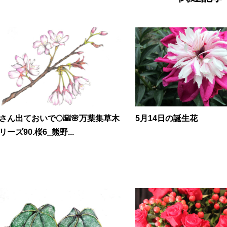
さん出ておいで🌕🌇🌸万葉集草木
5月14日の誕生花
リーズ90.桜6_熊野...