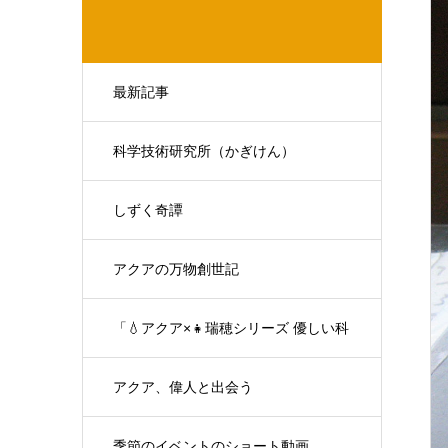
最新記事
科学技術研究所（かぎけん）
しずく奇譚
アクアの万物創世記
「💧アクア×👧瑞穂シリーズ 優しい科
学の対話」
アクア、偉人と出会う
季節のイベントのショート動画