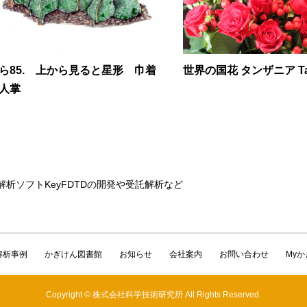
ら85. 上から見ると星形 巾着
世界の国花 タンザニア Tan
人掌
解析ソフトKeyFDTDの開発や受託解析など
解析事例
かぎけん図書館
お知らせ
会社案内
お問い合わせ
My
Copyright © 株式会社科学技術研究所 All Rights Reserved.