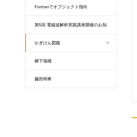
Fortranでオブジェクト指向
第5回 電磁波解析実践講座開催のお知
らせ（開催日：9月30日)
かぎけん図鑑
柳下瑞穂
藤田明希