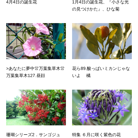
4月4日の誕生花
1月4日の誕生花、『小さな光
の見つけかた』、ひな菊
>あなたに夢中👚万葉集草木👚
花ら89.酸っぱいミカンじゃな
万葉集草木127.昼顔
いよ 橘
珊瑚シリーズ2．サンゴジュ
特集 ６月に咲く紫色の花