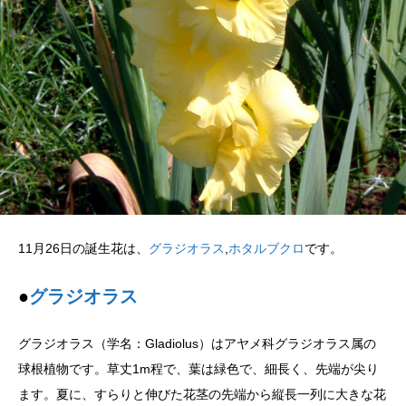
11月26日の誕生花は、
グラジオラス
,
ホタルブクロ
です。
●
グラジオラス
グラジオラス（学名：Gladiolus）はアヤメ科グラジオラス属の
球根植物です。草丈1m程で、葉は緑色で、細長く、先端が尖り
ます。夏に、すらりと伸びた花茎の先端から縦長一列に大きな花