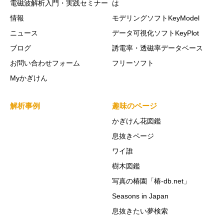
電磁波解析入門・実践セミナー
は
情報
モデリングソフトKeyModel
ニュース
データ可視化ソフトKeyPlot
ブログ
誘電率・透磁率データベース
お問い合わせフォーム
フリーソフト
Myかぎけん
解析事例
趣味のページ
かぎけん花図鑑
息抜きページ
ワイ誰
樹木図鑑
写真の椿園「椿-db.net」
Seasons in Japan
息抜きたい夢検索