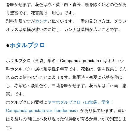
を咲かせます。花色は赤・黄・白・青等、黒を除く殆どの色があ
り豊富です。花言葉は「用心」です。
別科別属ですが
カンナ
と似ています。一番の見分け方は、グラジ
オラスは葉幅が狭いのに対し、カンナは葉幅が広いことです。
●
ホタルブクロ
ホタルブクロ（蛍袋、学名：Campanula punctata）はキキョウ
科ホタルブクロ属の耐寒性多年草です。花名は、蛍を採集して入
れるのに使われたことによります。梅雨時～初夏に花茎を伸ば
し、赤紫色～淡紅色や、白花を咲かせます。花言葉は「正義、忠
実」です。
ホタルブクロの変種に
ヤマホタルブクロ（山蛍袋、学名：
Campanula punctata var. hondoensis）
があり似ています。違い
は萼裂片の間に上へ反り返った付属物が有るか無いかで判定しま
す。