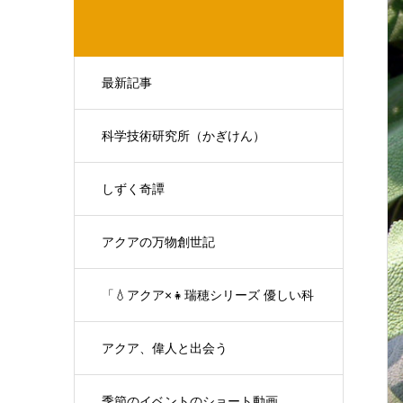
最新記事
科学技術研究所（かぎけん）
しずく奇譚
アクアの万物創世記
「💧アクア×👧瑞穂シリーズ 優しい科
学の対話」
アクア、偉人と出会う
季節のイベントのショート動画