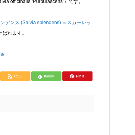
inalis ‘Purpurascens’）です。
ス (Salvia splendens) ＝スカーレッ
呼ばれます。
s/
RSS
feedly
Pin it