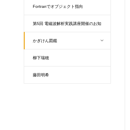
Fortranでオブジェクト指向
第5回 電磁波解析実践講座開催のお知
らせ（開催日：9月30日)
かぎけん図鑑
柳下瑞穂
藤田明希