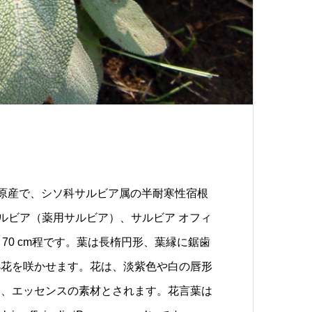
地中海沿岸原産で、シソ科サルビア属の半耐寒性宿根
ウサルビア（薬用サルビア）、サルビア オフィ
70 cm程です。葉は長楕円形、葉縁に鋸歯
小花を咲かせます。花は、淡紫色や白の唇形
ー、エッセンスの素材とされます。花言葉は