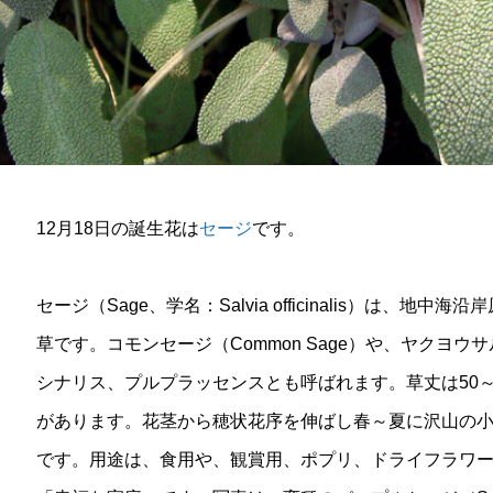
12月18日の誕生花は
セージ
です。
セージ（Sage、学名：Salvia officinalis）は、
草です。コモンセージ（Common Sage）や、ヤクヨ
シナリス、プルプラッセンスとも呼ばれます。草丈は50～
があります。花茎から穂状花序を伸ばし春～夏に沢山の
です。用途は、食用や、観賞用、ポプリ、ドライフラワ