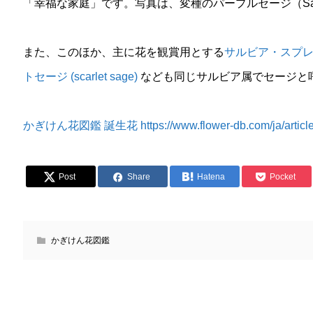
「幸福な家庭」です。写真は、変種のパープルセージ（Salvia offic
また、このほか、主に花を観賞用とする
サルビア・スプレンデン
トセージ (scarlet sage)
なども同じサルビア属でセージと
かぎけん花図鑑 誕生花 https://www.flower-db.com/ja/article
Post
Share
Hatena
Pocket
かぎけん花図鑑