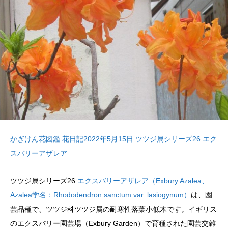
かぎけん花図鑑 花日記2022年5月15日 ツツジ属シリーズ26.エク
スバリーアザレア
ツツジ属シリーズ26
エクスバリーアザレア（Exbury Azalea、
Azalea学名：Rhododendron sanctum var. lasiogynum）
は、園
芸品種で、ツツジ科ツツジ属の耐寒性落葉小低木です。イギリス
のエクスバリー園芸場（Exbury Garden）で育種された園芸交雑