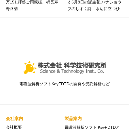
万151.拝啓ご両親様、祈長寿
💧5月8日の誕生花,ハナショウ
野路菊
ブのしずく詩「水辺に立つひ...
電磁波解析ソフトKeyFDTDの開発や受託解析など
会社案内
製品案内
会社概要
電磁波解析ソフト KeyFDTDと