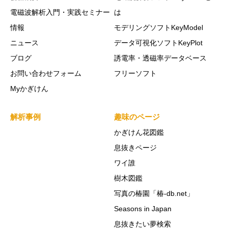
電磁波解析入門・実践セミナー
は
情報
モデリングソフトKeyModel
ニュース
データ可視化ソフトKeyPlot
ブログ
誘電率・透磁率データベース
お問い合わせフォーム
フリーソフト
Myかぎけん
解析事例
趣味のページ
かぎけん花図鑑
息抜きページ
ワイ誰
樹木図鑑
写真の椿園「椿-db.net」
Seasons in Japan
息抜きたい夢検索