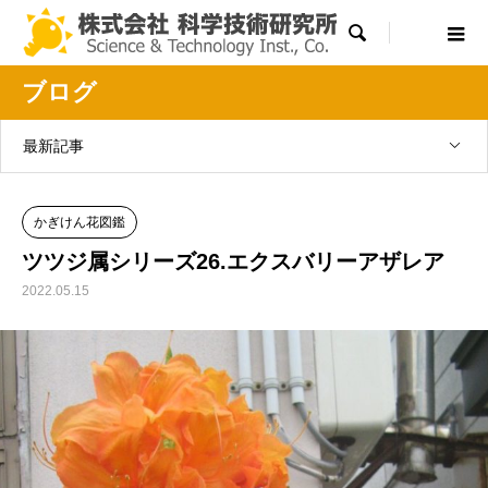

ブログ
最新記事
かぎけん花図鑑
ツツジ属シリーズ26.エクスバリーアザレア
2022.05.15