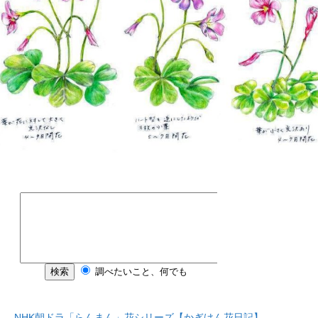
NHK朝ドラ「らんまん」花シリーズ【かぎけん花日記】