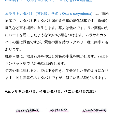
ムラサキカタバミ（紫片喰、学名：Oxalis corymbosa）
は、南米
原産で、カタバミ科カタバミ属の多年草の帰化雑草です。道端や
庭先など至る場所に自生します。草丈は低いです。長い葉柄の先
にハートを逆にしたような3枚の小葉をつけます。ムラサキカタ
バミの葉は緑色ですが、紫色の葉を持つレグネリー種（南米）も
あります。
晩春～夏に、散形花序を伸ばし紫色の小花を咲かせます。花はト
ランペット型で花弁先端は5裂します。
夕方や雨に濡れると、花は下を向き、半分閉じた笠のようになり
ます。同じ赤紫色のカタバミですが、似ている品種があります。
■ムラサキカタバミ、イモカタバミ、ベニカタバミの違い