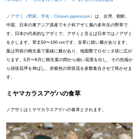
ノアザミ（野薊、学名：Cirsium japonicum）
は、台湾、朝鮮、
中国、日本の東アジア原産でキク科アザミ属の多年生の野草で
す。日本の代表的なアザミで、アザミと言えば日本ではノアザミ
をさします。草丈50〜100 cmです。全草に鋭い棘があります。
葉は羽状の根生葉で葉縁に棘があり、地面際でロゼッタ状に広が
ります。5月〜8月に根生葉の間から細い花茎を出し、その先端か
ら頭状花序を伸ばし、赤紫色の筒状花を多数集合させて咲かせま
す。
ミヤマカラスアゲハの食草
ノアザミはミヤマカラスアゲハの食草とされます。