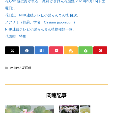
花ら92.蝶に好かれる 野薊 かぎけん花図鑑 2023年9月16日(土
曜日)
、
花日記 NHK連続テレビ小説らんまん植 目次
、
ノアザミ（野薊、学名：Cirsium japonicum）
NHK連続テレビ小説らんまん植物種類一覧
、
花図鑑 特集
かぎけん花図鑑
関連記事