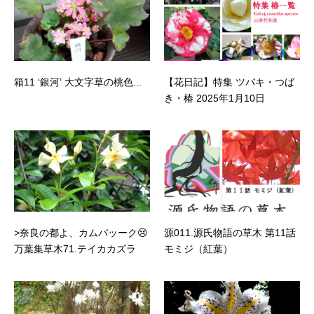
箱11 ‘銀河’ 大文字草の桃色...
【花日記】特集 ツバキ・つば
き・椿 2025年1月10日
>奈良の都よ、カムバッーク😢
源011.源氏物語の草木 第11話
万葉集草木71.テイカカズラ
モミジ（紅葉）