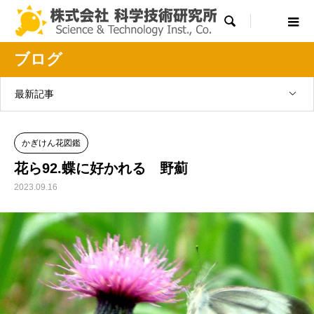

ブログ
最新記事
かぎけん花図鑑
花ら92.蝶に好かれる 野薊
2023.09.16