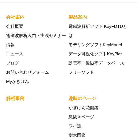
会社案内
製品案内
会社概要
電磁波解析ソフト KeyFDTDと
電磁波解析入門・実践セミナー
は
情報
モデリングソフトKeyModel
ニュース
データ可視化ソフトKeyPlot
ブログ
誘電率・透磁率データベース
お問い合わせフォーム
フリーソフト
Myかぎけん
解析事例
趣味のページ
かぎけん花図鑑
息抜きページ
ワイ誰
樹木図鑑