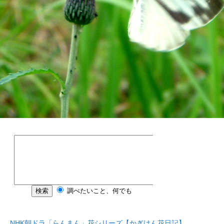
NHK朝ドラ「らんまん」花シリーズ【かぎけん花日記】