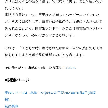
グリムは元々この話を「継母」ではなく「実母」として描いてい
たそうです。
童話「白雪姫」では、王子様と結婚してハッピーエンドでした
が、その後日談として、白雪姫は子供の頃、母親にさんざんいじ
められたことから、白雪姫シンドロームまたは白雪姫コンプレッ
クスにかかっているのではないかとされます。
これは、「子どもの時に虐待された母親が、自分の娘に対して虐
待をしてしまう被虐待児症候群」のことを言います。
その他の話や、花名の由来、花言葉は
こちらへ
■関連ページ
果物シリーズ4 林檎 かぎけん花日記2023年10月4日(水曜
日)
、
秋の果物
,