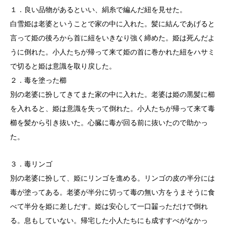
１．良い品物があるといい、絹糸で編んだ紐を見せた。
白雪姫は老婆ということで家の中に入れた。髪に結んであげると
言って姫の後ろから首に紐をいきなり強く締めた。姫は死んだよ
うに倒れた。小人たちが帰って来て姫の首に巻かれた紐をハサミ
で切ると姫は意識を取り戻した。
２．毒を塗った櫛
別の老婆に扮してきてまた家の中に入れた。老婆は姫の黒髪に櫛
を入れると、姫は意識を失って倒れた。小人たちが帰って来て毒
櫛を髪から引き抜いた。心臓に毒が回る前に抜いたので助かっ
た。
３．毒リンゴ
別の老婆に扮して、姫にリンゴを進める。リンゴの皮の半分には
毒が塗ってある。老婆が半分に切って毒の無い方をうまそうに食
べて半分を姫に差しだす。姫は安心して一口齧っただけで倒れ
る。息もしていない。帰宅した小人たちにも成すすべがなかっ