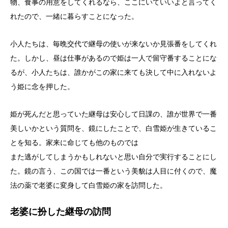
物、食事の用意をしてくれるなら、ここにいていいよと言ってく
れたので、一緒に暮らすことになった。
小人たちは、毎晩交代で継母の使いが来ないか見張番をしてくれ
た。しかし、昼は仕事があるので姫は一人で留守番することにな
るが、小人たちは、誰かがこの家に来ても決して中に入れないよ
う姫に念を押した。
姫が死んだと思っていた継母は安心して日課の、誰が世界で一番
美しいかという質問を、鏡にしたことで、白雪姫が生きているこ
とを知る。家来に命じても他のものでは
また逃がしてしまうかもしれないと思い自分で実行することにし
た。鏡の言う、この国では一番という美貌は人目に付くので、魔
法の薬で老婆に変身して白雪姫の家を訪問した。
老婆に扮した継母の訪問