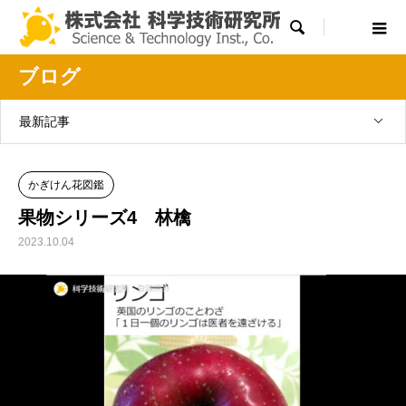

ブログ
最新記事
かぎけん花図鑑
果物シリーズ4 林檎
2023.10.04