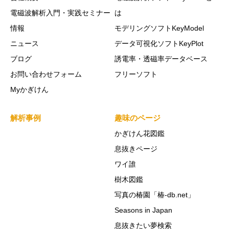
電磁波解析入門・実践セミナー
は
情報
モデリングソフトKeyModel
ニュース
データ可視化ソフトKeyPlot
ブログ
誘電率・透磁率データベース
お問い合わせフォーム
フリーソフト
Myかぎけん
解析事例
趣味のページ
かぎけん花図鑑
息抜きページ
ワイ誰
樹木図鑑
写真の椿園「椿-db.net」
Seasons in Japan
息抜きたい夢検索