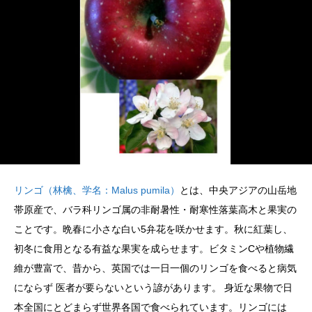
リンゴ（林檎、学名：Malus pumila）
とは、中央アジアの山岳地
帯原産で、バラ科リンゴ属の非耐暑性・耐寒性落葉高木と果実の
ことです。晩春に小さな白い5弁花を咲かせます。秋に紅葉し、
初冬に食用となる有益な果実を成らせます。ビタミンCや植物繊
維が豊富で、昔から、英国では一日一個のリンゴを食べると病気
にならず 医者が要らないという諺があります。 身近な果物で日
本全国にとどまらず世界各国で食べられています。リンゴには