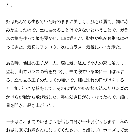
た。
姫は死んでも生きていた時のままに美しく、肌も綺麗で、顔に赤
みがあったので、土に埋めることはできないということで、ガラ
スの棺を作って姫を寝かせ、山に運んだ。動物や鳥がお別れにや
ってきた。最初にフクロウ、次にカラス、最後にハトが来た。
ある時、他国の王子が一人、森に迷い込んで小人の家に泊まり、
翌朝、山でガラスの棺を見つけ、中で寝ている姫に一目ぼれす
る。立ち去る王子のたっての願いで、姫に別れの口づけをする
と、姫が小さな咳をして、そのはずみで姫が飲み込んだリンゴの
かけらが喉から飛び出した。毒の効き目がなくなったので、姫は
目を開き、起き上がった。
王子はこれまでのいきさつを話し自分が一生お守りします、私の
お城に来てお嫁さんになってください。と姫にプロポーズして受