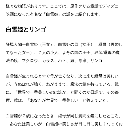
様々な物語があります。ここでは、原作グリム童話でディズニー
映画になった有名な「白雪姫」の話をご紹介します。
白雪姫とリンゴ
登場人物ー白雪姫（王女）、白雪姫の母（女王）、継母（再婚し
てなった女王）、７人の小人、よその国の王子、猟師/継母の魔
法の鏡、フクロウ、カラス、ハト、紐、毒串、リンゴ
白雪姫が生まれるとすぐ母が亡くなり、次に来た継母は美しい
が、うぬぼれが強く、わがままで、魔法の鏡を持っている。鏡
に、「世界で一番美しいのは誰か」と聞くのが日課で、その都
度、鏡は、「あなたが世界で一番美しい」と答えていた。
白雪姫が７歳になったとき、継母が同じ質問を鏡にしたところ、
「あなたは美しいが、白雪姫の美しさが日に日に美しくなってお