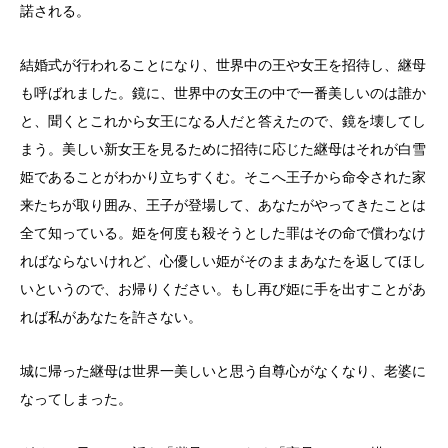
諾される。
結婚式が行われることになり、世界中の王や女王を招待し、継母
も呼ばれました。鏡に、世界中の女王の中で一番美しいのは誰か
と、聞くとこれから女王になる人だと答えたので、鏡を壊してし
まう。美しい新女王を見るために招待に応じた継母はそれが白雪
姫であることがわかり立ちすくむ。そこへ王子から命令された家
来たちが取り囲み、王子が登場して、あなたがやってきたことは
全て知っている。姫を何度も殺そうとした罪はその命で償わなけ
ればならないけれど、心優しい姫がそのままあなたを返してほし
いというので、お帰りください。もし再び姫に手を出すことがあ
れば私があなたを許さない。
城に帰った継母は世界一美しいと思う自尊心がなくなり、老婆に
なってしまった。