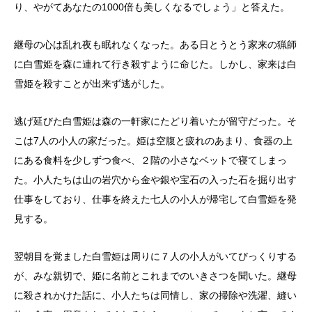
り、やがてあなたの1000倍も美しくなるでしょう」と答えた。
継母の心は乱れ夜も眠れなくなった。ある日とうとう家来の猟師
に白雪姫を森に連れて行き殺すように命じた。しかし、家来は白
雪姫を殺すことが出来ず逃がした。
逃げ延びた白雪姫は森の一軒家にたどり着いたが留守だった。そ
こは7人の小人の家だった。姫は空腹と疲れのあまり、食器の上
にある食料を少しずつ食べ、２階の小さなベットで寝てしまっ
た。小人たちは山の岩穴から金や銀や宝石の入った石を掘り出す
仕事をしており、仕事を終えた七人の小人が帰宅して白雪姫を発
見する。
翌朝目を覚ました白雪姫は周りに７人の小人がいてびっくりする
が、みな親切で、姫に名前とこれまでのいきさつを聞いた。継母
に殺されかけた話に、小人たちは同情し、家の掃除や洗濯、縫い