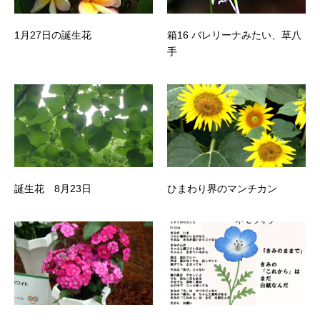
1月27日の誕生花
箱16 バレリーナみたい、草八
手
誕生花 8月23日
ひまわり界のマンチカン