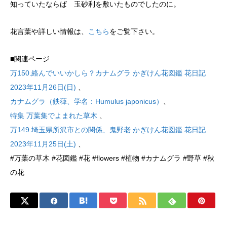
知っていたならば 玉砂利を敷いたものでしたのに。
花言葉や詳しい情報は、
こちら
をご覧下さい。
■関連ページ
万150.絡んでいいかしら？カナムグラ かぎけん花図鑑 花日記
2023年11月26日(日)
、
カナムグラ（鉄葎、学名：Humulus japonicus）
、
特集 万葉集でよまれた草木
、
万149.埼玉県所沢市との関係、鬼野老 かぎけん花図鑑 花日記
2023年11月25日(土)
、
#万葉の草木 #花図鑑 #花 #flowers #植物 #カナムグラ #野草 #秋
の花