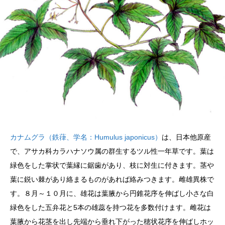
カナムグラ（鉄葎、学名：Humulus japonicus）
は、日本他原産
で、アサカ科カラハナソウ属の群生するツル性一年草です。葉は
緑色をした掌状で葉縁に鋸歯があり、枝に対生に付きます。茎や
葉に鋭い棘があり絡まるものがあれば絡みつきます。雌雄異株で
す。８月～１０月に、雄花は葉腋から円錐花序を伸ばし小さな白
緑色をした五弁花と5本の雄蕊を持つ花を多数付けます。雌花は
葉腋から花茎を出し先端から垂れ下がった穂状花序を伸ばしホッ