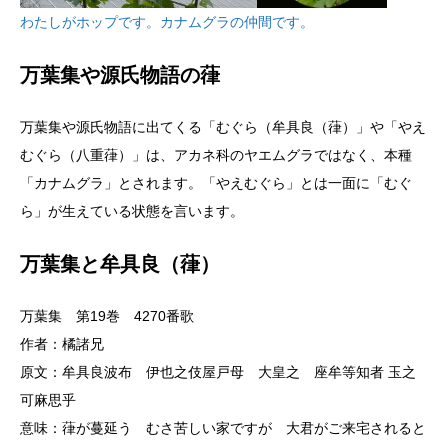
わたしがホップです。カナムグラの仲間です。
万葉集や源氏物語の葎
万葉集や源氏物語に出てくる「むぐら（牟具良（葎）」や「やえ
むぐら（八重葎）」は、アカネ科のヤエムグラではなく、本種
「カナムグラ」とされます。「やえむぐら」とは一面に「むぐ
ら」が生えている状態を言います。
万葉集と牟具良（葎）
万葉集 第19巻 4270番歌
作者：橘諸兄
原文：牟具良波布 伊也之伎屋戸母 大皇之 座牟等知者 玉之
可麻思乎
意味：葎が蔓延う むさ苦しい家ですが 大君がご来宅されると