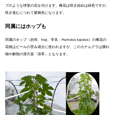
プのような球形の花を付けます。雌花は咲き始めは緑色ですが、
咲き進むにつれて紫褐色になります。
同属にはホップも
同属のホップ（勿布、hop、学名：Humulus lupulus）の雌花の
花穂はビールの苦み成分に使われますが、このカナムグラは腫れ
物や解熱の漢方薬「葎草」となります。