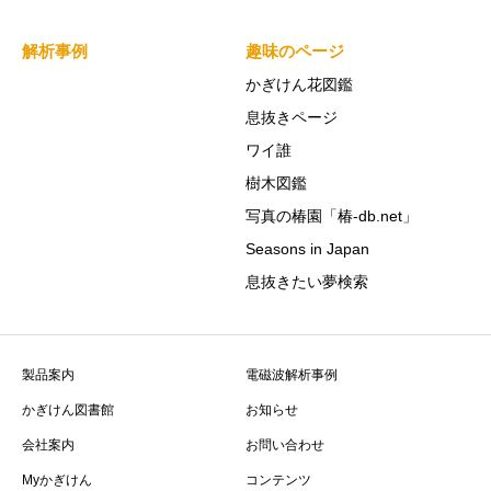
解析事例
趣味のページ
かぎけん花図鑑
息抜きページ
ワイ誰
樹木図鑑
写真の椿園「椿-db.net」
Seasons in Japan
息抜きたい夢検索
製品案内
電磁波解析事例
かぎけん図書館
お知らせ
会社案内
お問い合わせ
Myかぎけん
コンテンツ