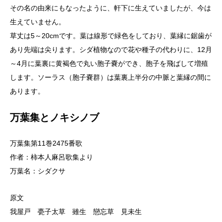
その名の由来にもなったように、軒下に生えていましたが、今は
生えていません。
草丈は5～20cmです。葉は線形で緑色をしており、葉縁に鋸歯が
あり先端は尖ります。シダ植物なので花や種子の代わりに、12月
～4月に葉裏に黄褐色で丸い胞子嚢ができ、胞子を飛ばして増殖
します。ソーラス（胞子嚢群）は葉裏上半分の中脈と葉縁の間に
あります。
万葉集とノキシノブ
万葉集第11巻2475番歌
作者：柿本人麻呂歌集より
万葉名：シダクサ
原文
我屋戸 甍子太草 雖生 戀忘草 見未生