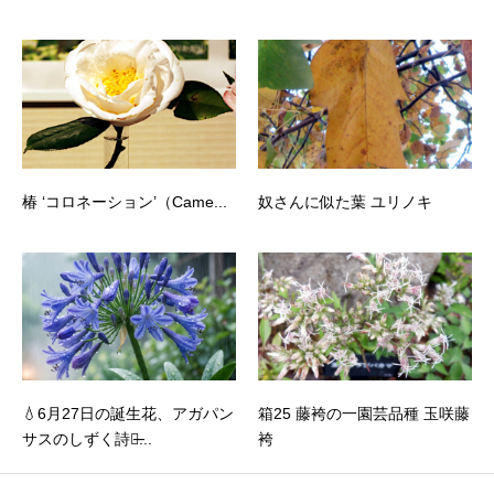
椿 ‘コロネーション’（Came...
奴さんに似た葉 ユリノキ
💧6月27日の誕生花、アガパン
箱25 藤袴の一園芸品種 玉咲藤
サスのしずく詩：̶...
袴