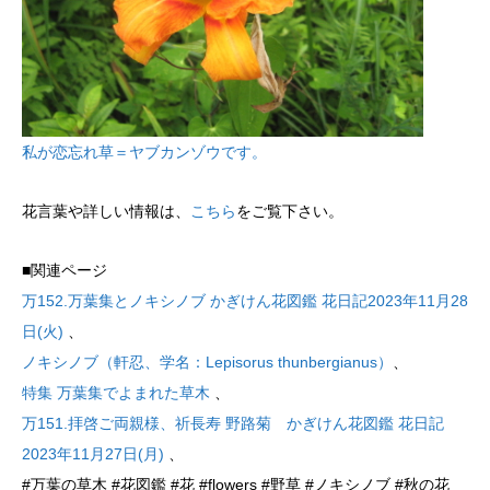
私が恋忘れ草＝ヤブカンゾウです。
花言葉や詳しい情報は、
こちら
をご覧下さい。
■関連ページ
万152.万葉集とノキシノブ かぎけん花図鑑 花日記2023年11月28
日(火)
、
ノキシノブ（軒忍、学名：Lepisorus thunbergianus）
、
特集 万葉集でよまれた草木
、
万151.拝啓ご両親様、祈長寿 野路菊 かぎけん花図鑑 花日記
2023年11月27日(月)
、
#万葉の草木 #花図鑑 #花 #flowers #野草 #ノキシノブ #秋の花