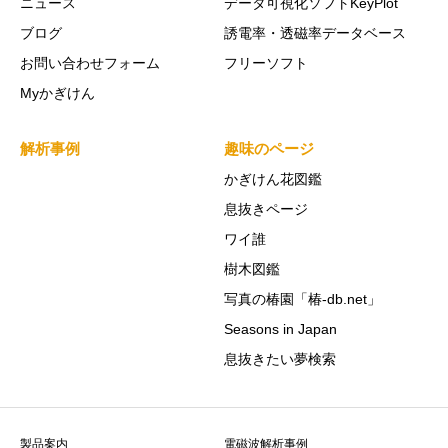
ニュース
データ可視化ソフトKeyPlot
ブログ
誘電率・透磁率データベース
お問い合わせフォーム
フリーソフト
Myかぎけん
解析事例
趣味のページ
かぎけん花図鑑
息抜きページ
ワイ誰
樹木図鑑
写真の椿園「椿-db.net」
Seasons in Japan
息抜きたい夢検索
製品案内
電磁波解析事例