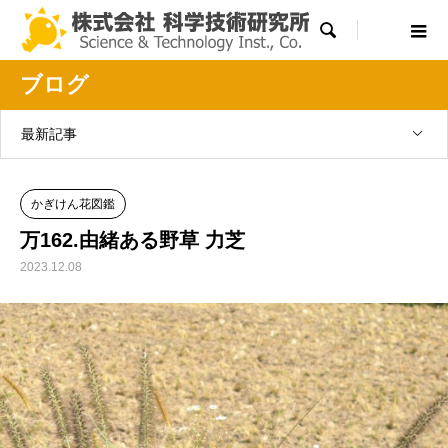

ブログ
最新記事
かぎけん花図鑑
万162.由緒ある野草 力芝
2023.12.08