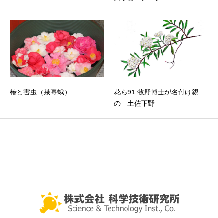
椿と害虫（茶毒蛾）
花ら91.牧野博士が名付け親
の 土佐下野