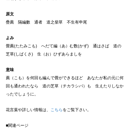
原文
疊薦 隔編數 通者 道之柴草 不生有申尾
よみ
畳薦(たたみこも) へだて編（あ）む数(かず) 通はさば 道の
芝草(しばくさ) 生（お）ひずあらましを
意味
薦（こも）を何回も編んで畳ができるほど あなたが私の元に何
回も通われたなら 道の芝草（チカラシバ）も 生えたりしなか
ったでしょうに。
花言葉や詳しい情報は、
こちら
をご覧下さい。
■関連ページ