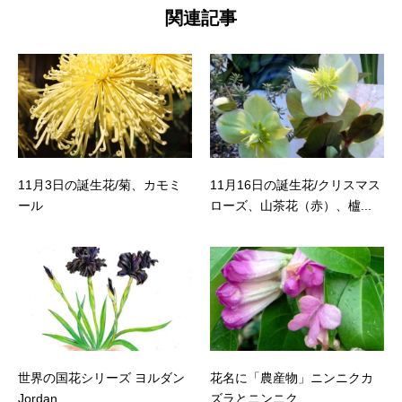
関連記事
11月3日の誕生花/菊、カモミ
11月16日の誕生花/クリスマス
ール
ローズ、山茶花（赤）、櫨...
世界の国花シリーズ ヨルダン
花名に「農産物」ニンニクカ
Jordan
ズラとニンニク