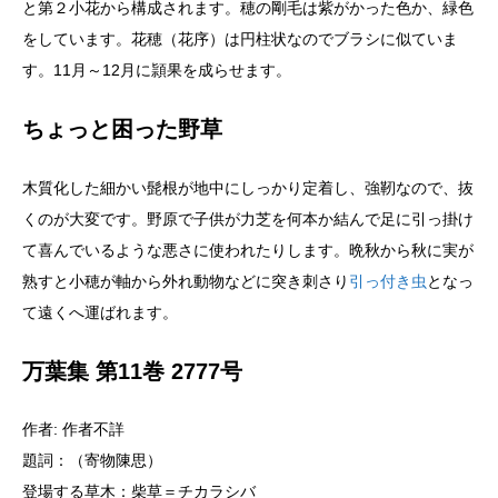
と第２小花から構成されます。穂の剛毛は紫がかった色か、緑色
をしています。花穂（花序）は円柱状なのでブラシに似ていま
す。11月～12月に頴果を成らせます。
ちょっと困った野草
木質化した細かい髭根が地中にしっかり定着し、強靭なので、抜
くのが大変です。野原で子供が力芝を何本か結んで足に引っ掛け
て喜んでいるような悪さに使われたりします。晩秋から秋に実が
熟すと小穂が軸から外れ動物などに突き刺さり
引っ付き虫
となっ
て遠くへ運ばれます。
万葉集 第11巻 2777号
作者: 作者不詳
題詞：（寄物陳思）
登場する草木：柴草＝チカラシバ