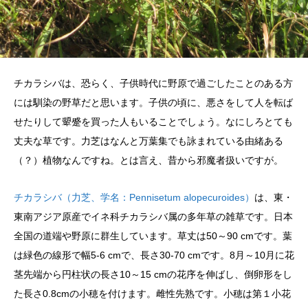
チカラシバは、恐らく、子供時代に野原で過ごしたことのある方
には馴染の野草だと思います。子供の頃に、悪さをして人を転ば
せたりして顰蹙を買った人もいることでしょう。なにしろとても
丈夫な草です。力芝はなんと万葉集でも詠まれている由緒ある
（？）植物なんですね。とは言え、昔から邪魔者扱いですが。
チカラシバ（力芝、学名：Pennisetum alopecuroides）
は、東・
東南アジア原産でイネ科チカラシバ属の多年草の雑草です。日本
全国の道端や野原に群生しています。草丈は50～90 cmです。葉
は緑色の線形で幅5-6 cmで、長さ30-70 cmです。8月～10月に花
茎先端から円柱状の長さ10～15 cmの花序を伸ばし、倒卵形をし
た長さ0.8cmの小穂を付けます。雌性先熟です。小穂は第１小花