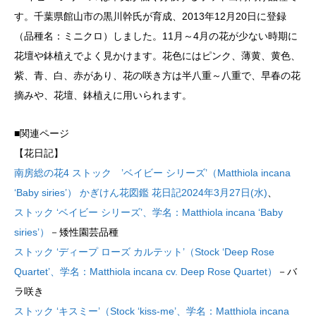
す。千葉県館山市の黒川幹氏が育成、2013年12月20日に登録
（品種名：ミニクロ）しました。11月～4月の花が少ない時期に
花壇や鉢植えでよく見かけます。花色にはピンク、薄黄、黄色、
紫、青、白、赤があり、花の咲き方は半八重～八重で、早春の花
摘みや、花壇、鉢植えに用いられます。
■関連ページ
【花日記】
南房総の花4 ストック ’ベイビー シリーズ’（Matthiola incana
‘Baby siries’） かぎけん花図鑑 花日記2024年3月27日(水)
、
ストック ‘ベイビー シリーズ’、学名：Matthiola incana ‘Baby
siries’）
－矮性園芸品種
ストック ‘ディープ ローズ カルテット’（Stock ‘Deep Rose
Quartet’、学名：Matthiola incana cv. Deep Rose Quartet）
－バ
ラ咲き
ストック ‘キスミー’（Stock ‘kiss-me’、学名：Matthiola incana