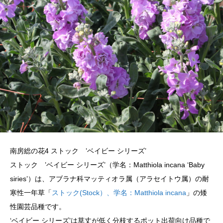
南房総の花4 ストック ’ベイビー シリーズ’
ストック ’ベイビー シリーズ’（学名：Matthiola incana ‘Baby
siries’）は、アブラナ科マッティオラ属（アラセイトウ属）の耐
寒性一年草「
ストック(Stock）、学名：Matthiola incana
」の矮
性園芸品種です。
‘ベイビー シリーズ’は草丈が低く分枝するポット出荷向け品種で