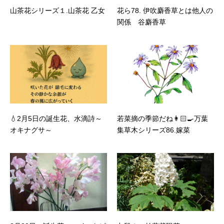
山茶花シリーズ１.山茶花 乙女
花ら78. 伊吹麝香草とは他人の
関係 谷麝香草
💧2月5日の誕生花、水滴詩～
若菜摘の季節だね👩🏻‍🍳万葉
オキナグサ～
集草木シリーズ86.嫁菜