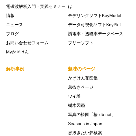
電磁波解析入門・実践セミナー
は
情報
モデリングソフトKeyModel
ニュース
データ可視化ソフトKeyPlot
ブログ
誘電率・透磁率データベース
お問い合わせフォーム
フリーソフト
Myかぎけん
解析事例
趣味のページ
かぎけん花図鑑
息抜きページ
ワイ誰
樹木図鑑
写真の椿園「椿-db.net」
Seasons in Japan
息抜きたい夢検索