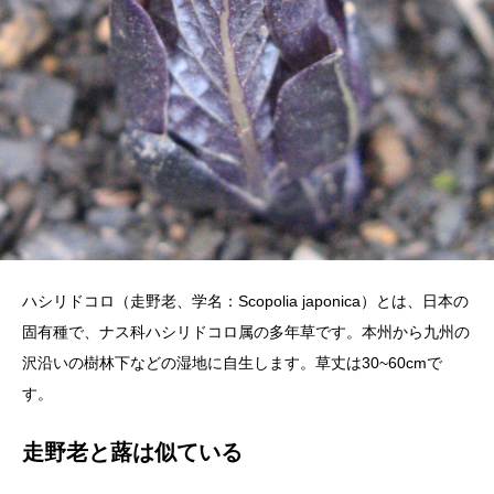
ハシリドコロ（走野老、学名：Scopolia japonica）とは、日本の
固有種で、ナス科ハシリドコロ属の多年草です。本州から九州の
沢沿いの樹林下などの湿地に自生します。草丈は30~60cmで
す。
走野老と蕗は似ている