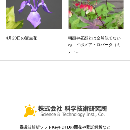
4月29日の誕生花
朝顔や昼顔とは全然似てない
ね イポメア・ロバータ（ミ
ナ・...
電磁波解析ソフトKeyFDTDの開発や受託解析など