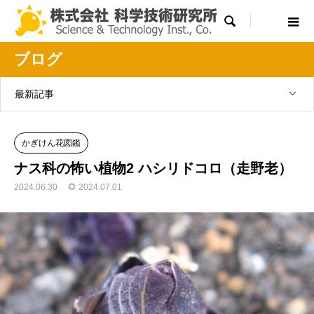

ブログ
最新記事
かぎけん花図鑑
ナス科の怖い植物2 ハシリドコロ（走野老）
2024.06.30
2024.07.01