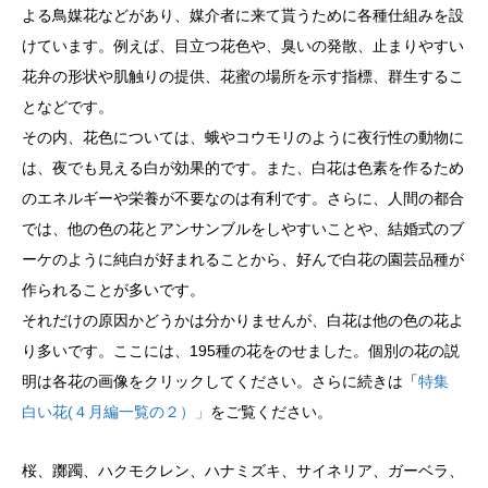
よる鳥媒花などがあり、媒介者に来て貰うために各種仕組みを設
けています。例えば、目立つ花色や、臭いの発散、止まりやすい
花弁の形状や肌触りの提供、花蜜の場所を示す指標、群生するこ
となどです。
その内、花色については、蛾やコウモリのように夜行性の動物に
は、夜でも見える白が効果的です。また、白花は色素を作るため
のエネルギーや栄養が不要なのは有利です。さらに、人間の都合
では、他の色の花とアンサンブルをしやすいことや、結婚式のブ
ーケのように純白が好まれることから、好んで白花の園芸品種が
作られることが多いです。
それだけの原因かどうかは分かりませんが、白花は他の色の花よ
り多いです。ここには、195種の花をのせました。個別の花の説
明は各花の画像をクリックしてください。さらに続きは「
特集
白い花(４月編一覧の２）」
をご覧ください。
桜、躑躅、ハクモクレン、ハナミズキ、サイネリア、ガーベラ、