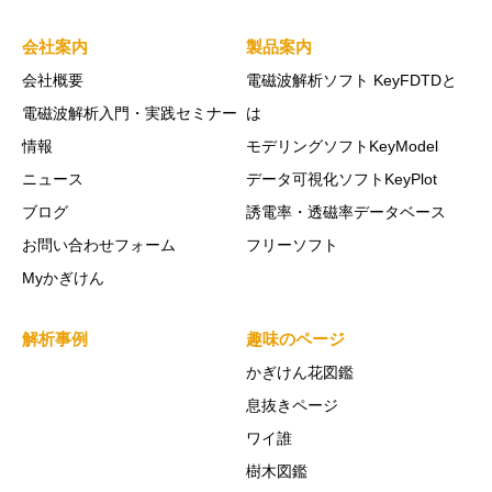
会社案内
製品案内
会社概要
電磁波解析ソフト KeyFDTDと
電磁波解析入門・実践セミナー
は
情報
モデリングソフトKeyModel
ニュース
データ可視化ソフトKeyPlot
ブログ
誘電率・透磁率データベース
お問い合わせフォーム
フリーソフト
Myかぎけん
解析事例
趣味のページ
かぎけん花図鑑
息抜きページ
ワイ誰
樹木図鑑