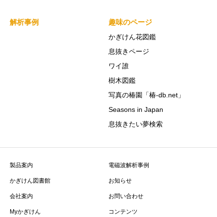
解析事例
趣味のページ
かぎけん花図鑑
息抜きページ
ワイ誰
樹木図鑑
写真の椿園「椿-db.net」
Seasons in Japan
息抜きたい夢検索
製品案内
電磁波解析事例
かぎけん図書館
お知らせ
会社案内
お問い合わせ
Myかぎけん
コンテンツ