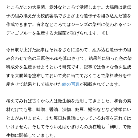
ところがこの大腸菌、意外なところで活躍します。大腸菌は遺伝
子の組み換えが比較的容易でさまざまな遺伝子を組み込んだ菌を
作成できます。有名なところではジーンズの染料に使われるイン
ディゴブルーを生産する大腸菌が挙げられます。※1
今日取り上げた記事はそれをさらに進めて、組み込む遺伝子の組
み合わせで色の三原色RGBを算出させて、結果的に狙った色の染
料成分を生産させようという研究です。記事では色々な色を生成
する大腸菌を塗布しておいて光に当てておくことで染料成分を生
産させて結果として描かせた
絵の写真
が掲載されています。
考えてみれば古くから人は微生物を活用してきました。和食の素
材だけでも酢、味噌、醤油、漬物、納豆、鰹節などなど枚挙にい
とまがありません。また毎日お世話になっているお酒を忘れては
いけません。そしてそういえばかぎけんの所在地も「麹町」で微
生物に関係していました。