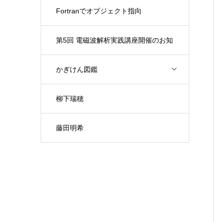
Fortranでオブジェクト指向
第5回 電磁波解析実践講座開催のお知
らせ（開催日：9月30日)
かぎけん図鑑
柳下瑞穂
藤田明希