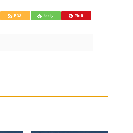
RSS
feedly
Pin it