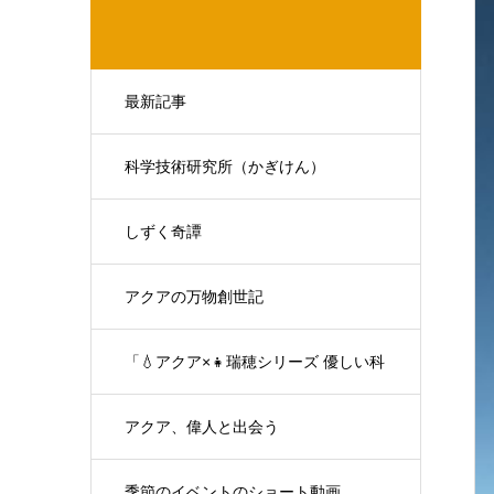
最新記事
科学技術研究所（かぎけん）
しずく奇譚
アクアの万物創世記
「💧アクア×👧瑞穂シリーズ 優しい科
学の対話」
アクア、偉人と出会う
季節のイベントのショート動画