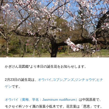
かぎけん花図鑑*より本日の誕生花をお知らせします。
2月23日の誕生花は、
オウバイ
,
コブシ
,
アンズ
,
ジンチョウゲ
,
ヒナ
ゲシ
です。
オウバイ（黄梅、学名：Jasminum nudiflorum）
は中国原産で、
モクセイ科ソケイ属の落葉小低木です。花言葉は「恩恵」です。