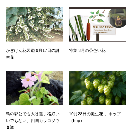
かぎけん花図鑑 9月17日の誕
特集 8月の茶色い花
生花
鳥の郭公でも大谷選手格好い
10月28日の誕生花 、ホップ
いでもない、四国カッコソウ
（hop）
🪴🌺