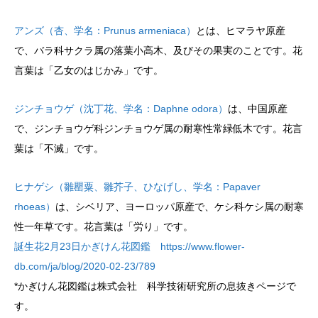
アンズ（杏、学名：Prunus armeniaca）
とは、ヒマラヤ原産
で、バラ科サクラ属の落葉小高木、及びその果実のことです。花
言葉は「乙女のはじかみ」です。
ジンチョウゲ（沈丁花、学名：Daphne odora）
は、中国原産
で、ジンチョウゲ科ジンチョウゲ属の耐寒性常緑低木です。花言
葉は「不滅」です。
ヒナゲシ（雛罌粟、雛芥子、ひなげし、学名：Papaver
rhoeas）
は、シベリア、ヨーロッパ原産で、ケシ科ケシ属の耐寒
性一年草です。花言葉は「労り」です。
誕生花2月23日かぎけん花図鑑 https://www.flower-
db.com/ja/blog/2020-02-23/789
*かぎけん花図鑑は株式会社 科学技術研究所の息抜きページで
す。