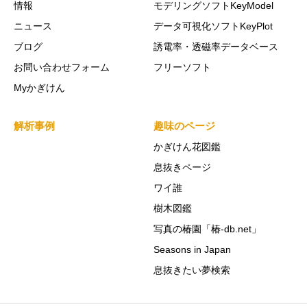
情報
モデリングソフトKeyModel
ニュース
データ可視化ソフトKeyPlot
ブログ
誘電率・透磁率データベース
お問い合わせフォーム
フリーソフト
Myかぎけん
解析事例
趣味のページ
かぎけん花図鑑
息抜きページ
ワイ誰
樹木図鑑
写真の椿園「椿-db.net」
Seasons in Japan
息抜きたい夢検索