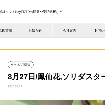
解析ソフトKeyFDTDの開発や受託解析など
ん図書館
お知らせ
会社案内
お問い
かぎけん花図鑑
8月27日/鳳仙花,ソリダスタ
2020.08.27