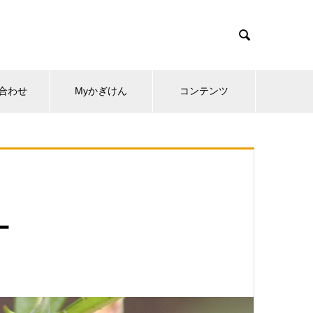

合わせ
Myかぎけん
コンテンツ
ー