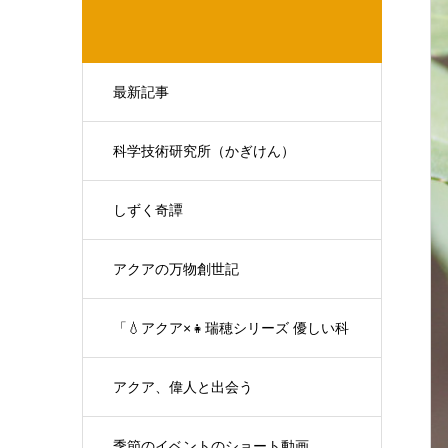
最新記事
科学技術研究所（かぎけん）
しずく奇譚
アクアの万物創世記
「💧アクア×👧瑞穂シリーズ 優しい科
学の対話」
アクア、偉人と出会う
季節のイベントのショート動画