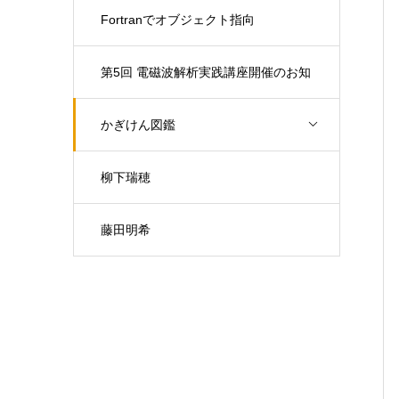
Fortranでオブジェクト指向
第5回 電磁波解析実践講座開催のお知
らせ（開催日：9月30日)
かぎけん図鑑
柳下瑞穂
藤田明希