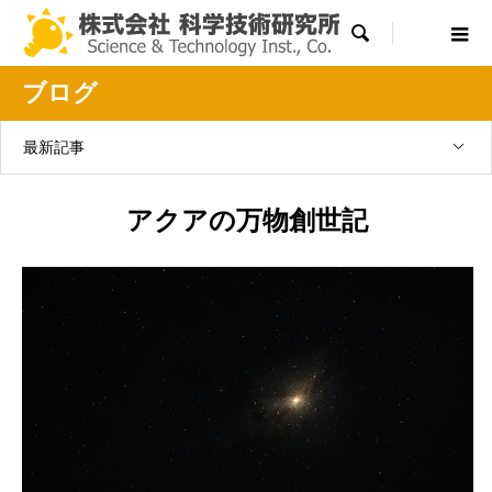

ブログ
最新記事
アクアの万物創世記