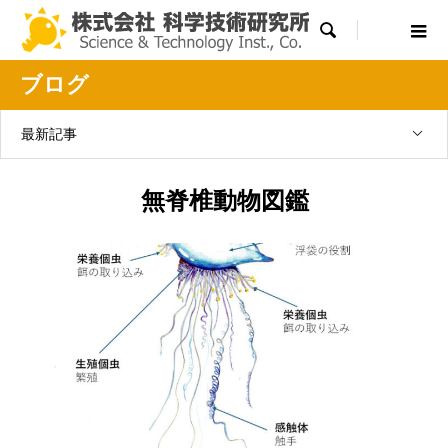

ブログ
最新記事
無脊椎動物図鑑