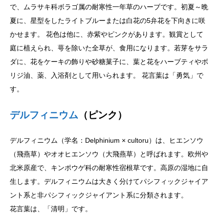
で、ムラサキ科ボラゴ属の耐寒性一年草のハーブです。初夏～晩
夏に、星型をしたライトブルーまたは白花の5弁花を下向きに咲
かせます。 花色は他に、赤紫やピンクがあります。観賞として
庭に植えられ、萼を除いた全草が、食用になります。若芽をサラ
ダに、花をケーキの飾りや砂糖菓子に、葉と花をハーブティやボ
リジ油、薬、入浴剤として用いられます。 花言葉は「勇気」で
す。
デルフィニウム
（ピンク）
デルフィニウム（学名：Delphinium × cultoru）は、ヒエンソウ
（飛燕草）やオオヒエンソウ（大飛燕草）と呼ばれます。欧州や
北米原産で、キンポウゲ科の耐寒性宿根草です。高原の湿地に自
生します。デルフィニウムは大きく分けてパシフィックジャイア
ント系と非パシフィックジャイアント系に分類されます。
花言葉は、「清明」です。