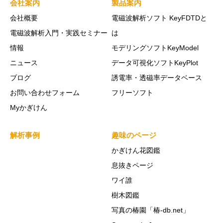
会社案内
製品案内
会社概要
電磁波解析ソフト KeyFDTDと
電磁波解析入門・実践セミナー
は
情報
モデリングソフトKeyModel
ニュース
データ可視化ソフトKeyPlot
ブログ
誘電率・透磁率データベース
お問い合わせフォーム
フリーソフト
Myかぎけん
解析事例
趣味のページ
かぎけん花図鑑
息抜きページ
ワイ誰
樹木図鑑
写真の椿園「椿-db.net」