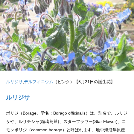
ルリジサ
,
デルフィニウム
（ピンク）【5月21日の誕生花】
ルリジサ
ボリジ（Borage、学名：Borago officinalis）は、別名で、ルリジ
サや、ルリチシャ(瑠璃萵苣)、スターフラワー(Star Flower)、コ
モンボリジ（common borage）と呼ばれます。地中海沿岸原産