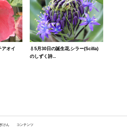
チアオイ
💧5月30日の誕生花,シラー(Scilla)
のしずく詩...
かぎけん
コンテンツ