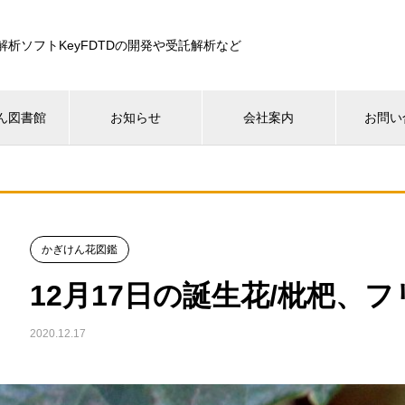
解析ソフトKeyFDTDの開発や受託解析など
ん図書館
お知らせ
会社案内
お問い
かぎけん花図鑑
12月17日の誕生花/枇杷、
2020.12.17