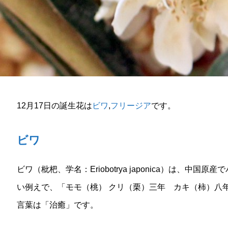
12月17日の誕生花は
ビワ
,
フリージア
です。
ビワ
ビワ（枇杷、学名：Eriobotrya japonica）は、
い例えで、「モモ（桃） クリ（栗）三年 カキ（柿）八
言葉は「治癒」です。