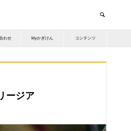

合わせ
Myかぎけん
コンテンツ
フリージア