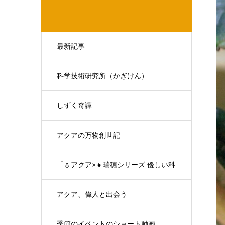
最新記事
科学技術研究所（かぎけん）
しずく奇譚
アクアの万物創世記
「💧アクア×👧瑞穂シリーズ 優しい科
学の対話」
アクア、偉人と出会う
季節のイベントのショート動画