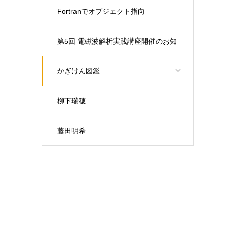
Fortranでオブジェクト指向
第5回 電磁波解析実践講座開催のお知
らせ（開催日：9月30日)
かぎけん図鑑
柳下瑞穂
藤田明希