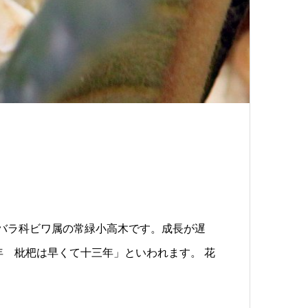
中国原産でバラ科ビワ属の常緑小高木です。成長が遅
年 枇杷は早くて十三年」といわれます。 花