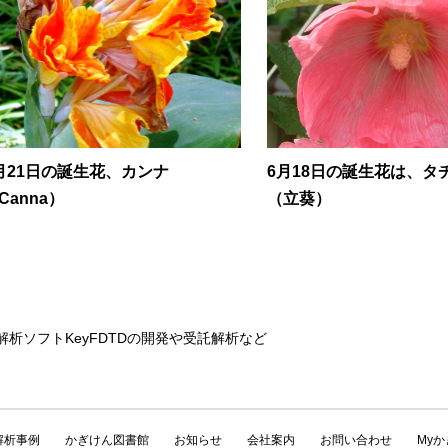
月21日の誕生花、カンナ
6月18日の誕生花は、タ
Canna）
（立葵）
解析ソフトKeyFDTDの開発や受託解析など
解析事例
かぎけん図書館
お知らせ
会社案内
お問い合わせ
My