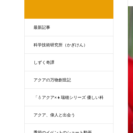
最新記事
科学技術研究所（かぎけん）
しずく奇譚
アクアの万物創世記
「💧アクア×👧瑞穂シリーズ 優しい科
学の対話」
アクア、偉人と出会う
季節のイベントのショート動画