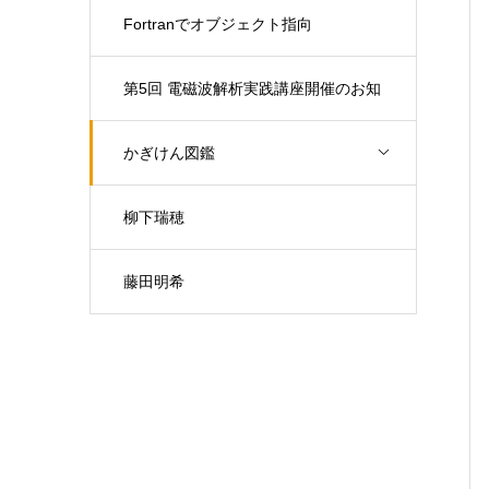
Fortranでオブジェクト指向
第5回 電磁波解析実践講座開催のお知
らせ（開催日：9月30日)
かぎけん図鑑
柳下瑞穂
藤田明希