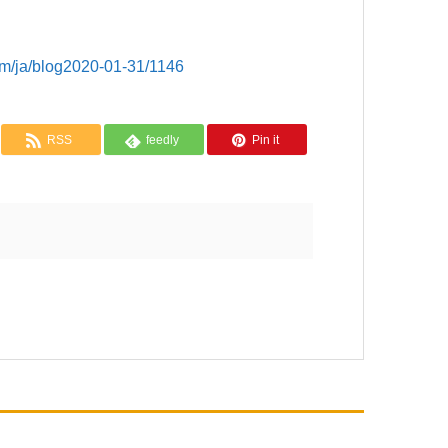
a/blog2020-01-31/1146
RSS
feedly
Pin it