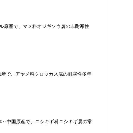
ブラジル原産で、マメ科オジギソウ属の非耐寒性
ア原産で、アヤメ科クロッカス属の耐寒性多年
）は、日本～中国原産で、ニシキギ科ニシキギ属の常