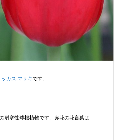
ロッカス
,
マサキ
です。
リ科の耐寒性球根植物です。赤花の花言葉は