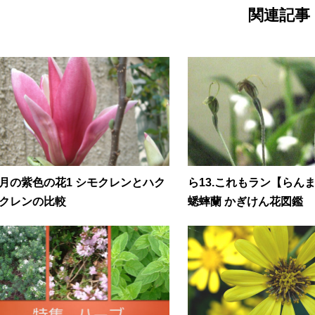
関連記事
月の紫色の花1 シモクレンとハク
ら13.これもラン【らん
クレンの比較
蟋蟀蘭 かぎけん花図鑑