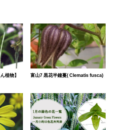
まん植物】
富山7 黒花半鐘蔓( Clematis fusca)