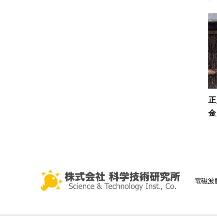
正
金
電磁波