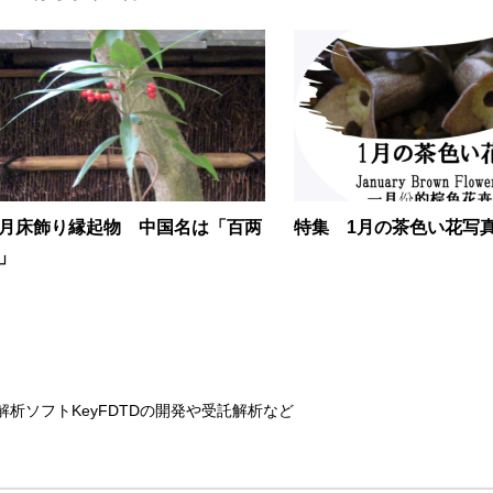
月床飾り縁起物 中国名は「百两
特集 1月の茶色い花写
」
解析ソフトKeyFDTDの開発や受託解析など