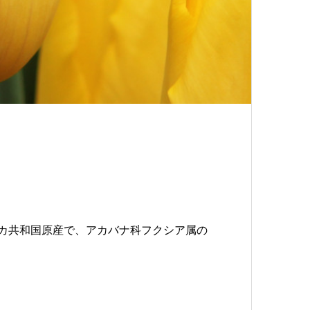
は、ドミニカ共和国原産で、アカバナ科フクシア属の