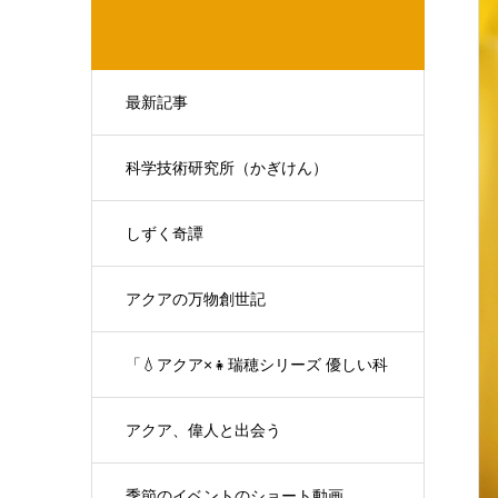
最新記事
科学技術研究所（かぎけん）
しずく奇譚
アクアの万物創世記
「💧アクア×👧瑞穂シリーズ 優しい科
学の対話」
アクア、偉人と出会う
季節のイベントのショート動画