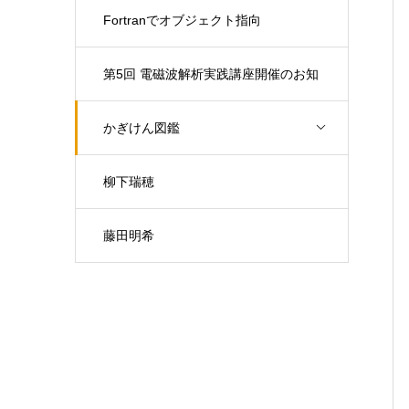
Fortranでオブジェクト指向
第5回 電磁波解析実践講座開催のお知
らせ（開催日：9月30日)
かぎけん図鑑
柳下瑞穂
藤田明希