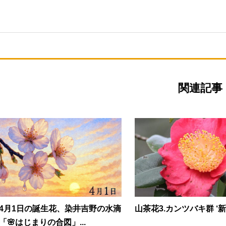
関連記事
4月1日の誕生花、染井吉野の水滴
山茶花3.カンツバキ群 ‘新東
「🌸はじまりの合図」...