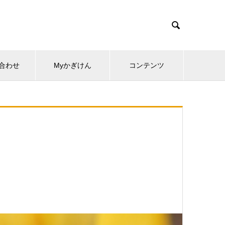

合わせ
Myかぎけん
コンテンツ