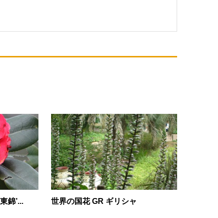
錦’...
世界の国花 GR ギリシャ