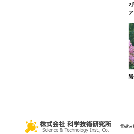
2
ア
誕
電磁波