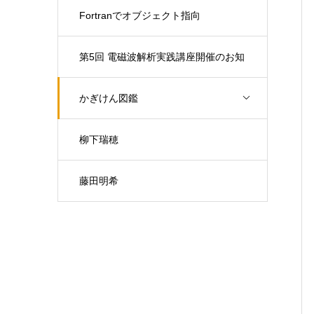
Fortranでオブジェクト指向
第5回 電磁波解析実践講座開催のお知
らせ（開催日：9月30日)
かぎけん図鑑
柳下瑞穂
藤田明希