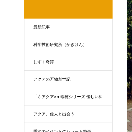
最新記事
科学技術研究所（かぎけん）
しずく奇譚
アクアの万物創世記
「💧アクア×👧瑞穂シリーズ 優しい科
学の対話」
アクア、偉人と出会う
季節のイベントのショート動画