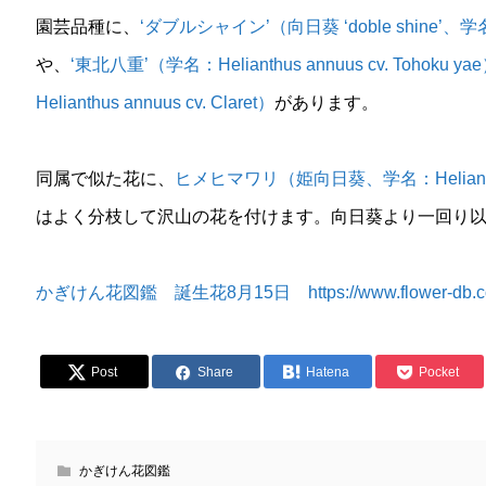
園芸品種に、
‘ダブルシャイン’（向日葵 ‘doble shine’、学名：Hel
や、
‘東北八重’（学名：Helianthus annuus cv. Tohoku ya
Helianthus annuus cv. Claret）
があります。
同属で似た花に、
ヒメヒマワリ（姫向日葵、学名：Helianthus 
はよく分枝して沢山の花を付けます。向日葵より一回り
かぎけん花図鑑 誕生花8月15日 https://www.flower-db.com/j
Post
Share
Hatena
Pocket
かぎけん花図鑑