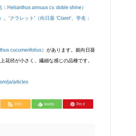
ianthus annuus cv. doble shine）
e）
、
‘クラレット’（向日葵 ‘Claret’、学名：
cucumerifolius）
があります。姫向日葵
以上花径が小さく、繊細な感じの品種です。
a/articles
RSS
feedly
Pin it