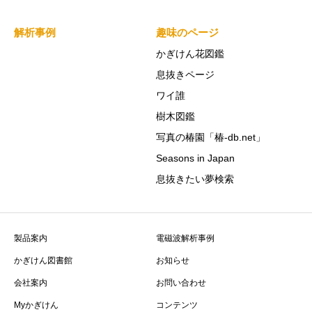
解析事例
趣味のページ
かぎけん花図鑑
息抜きページ
ワイ誰
樹木図鑑
写真の椿園「椿-db.net」
Seasons in Japan
息抜きたい夢検索
製品案内
電磁波解析事例
かぎけん図書館
お知らせ
会社案内
お問い合わせ
Myかぎけん
コンテンツ