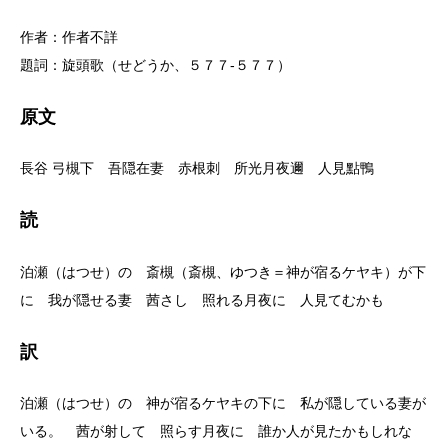
作者：作者不詳
題詞：旋頭歌（せどうか、５７７-５７７）
原文
長谷 弓槻下 吾隠在妻 赤根刺 所光月夜邇 人見點鴨
読
泊瀬（はつせ）の 斎槻（斎槻、ゆつき＝神が宿るケヤキ）が下
に 我が隠せる妻 茜さし 照れる月夜に 人見てむかも
訳
泊瀬（はつせ）の 神が宿るケヤキの下に 私が隠している妻が
いる。 茜が射して 照らす月夜に 誰か人が見たかもしれな