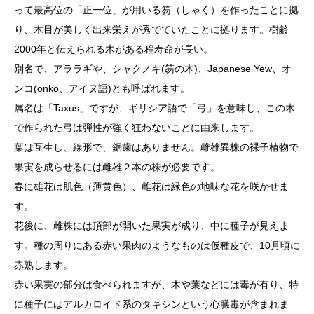
って最高位の「正一位」が用いる笏（しゃく）を作ったことに拠
り、木目が美しく出来栄えが秀でていたことに拠ります。樹齢
2000年と伝えられる木がある程寿命が長い。
別名で、アララギや、シャクノキ(笏の木)、Japanese Yew、オ
ンコ(onko、アイヌ語)とも呼ばれます。
属名は「Taxus」ですが、ギリシア語で「弓」を意味し、この木
で作られた弓は弾性が強く狂わないことに由来します。
葉は互生し、線形で、鋸歯はありません。雌雄異株の裸子植物で
果実を成らせるには雌雄２本の株が必要です。
春に雄花は肌色（薄黄色）、雌花は緑色の地味な花を咲かせま
す。
花後に、雌株には頂部が開いた果実が成り、中に種子が見えま
す。種の周りにある赤い果肉のようなものは仮種皮で、10月頃に
赤熟します。
赤い果実の部分は食べられますが、木や葉などには毒が有り、特
に種子にはアルカロイド系のタキシンという心臓毒が含まれま