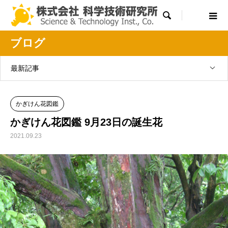

ブログ
最新記事
かぎけん花図鑑
かぎけん花図鑑 9月23日の誕生花
2021.09.23