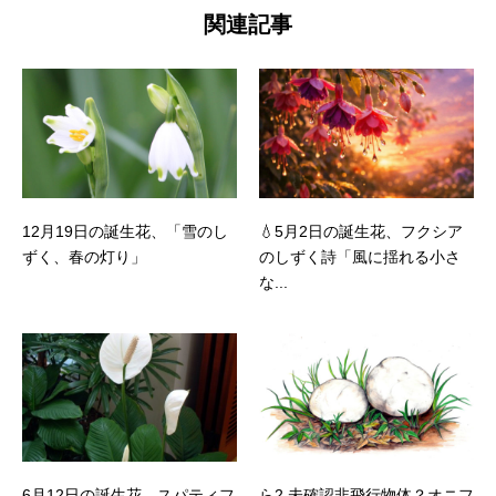
関連記事
12月19日の誕生花、「雪のし
💧5月2日の誕生花、フクシア
ずく、春の灯り」
のしずく詩「風に揺れる小さ
な...
6月12日の誕生花、スパティフ
ら2.未確認非飛行物体？オニフ