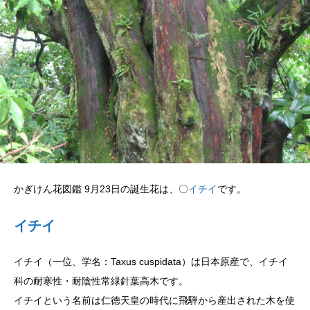
かぎけん花図鑑 9月23日の誕生花は、〇
イチイ
です。
イチイ
イチイ（一位、学名：Taxus cuspidata）は日本原産で、イチイ
科の耐寒性・耐陰性常緑針葉高木です。
イチイという名前は仁徳天皇の時代に飛騨から産出された木を使