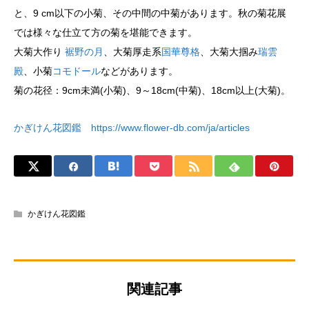
と、9 cm以下の小菊、その中間の中菊があります。秋の菊花展
では様々な仕立て方の菊を堪能できます。
大菊大作り
裾野の月
、大菊厚走系
国華尊格
、大菊大掴み
瑞雲
殿
、小菊
コモドール
などがあります。
菊の花径：9cm未満(小菊)、9～18cm(中菊)、18cm以上(大菊)。
かぎけん花図鑑 https://www.flower-db.com/ja/articles
かぎけん花図鑑
関連記事