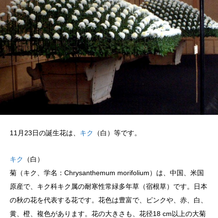
11月23日の誕生花は、
キク
（白）等です。
キク
（白）
菊（キク、学名：Chrysanthemum morifolium）は、中国、米国
原産で、キク科キク属の耐寒性常緑多年草（宿根草）です。日本
の秋の花を代表する花です。花色は豊富で、ピンクや、赤、白、
黄、橙、複色があります。花の大きさも、花径18 cm以上の大菊