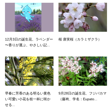
12月3日の誕生花、ラベンダー
桜 唐実桜（カラミザクラ）
〜香りが運ぶ、やさしい記...
早春に芳香のある明るい黄色
9月28日の誕生花、フジバカマ
い可愛い小花を枝一杯に咲か
（藤袴、学名：Eupato...
せる...