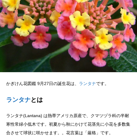
かぎけん花図鑑 9月27日の誕生花は、
ランタナ
です。
ランタナ
とは
ランタナ(Lantana) は熱帯アメリカ原産で、クマツヅラ科の半耐
寒性常緑小低木です。初夏から秋にかけて花茎先に小花を多数集
合させて球状に咲かせます。。花言葉は「厳格」です。