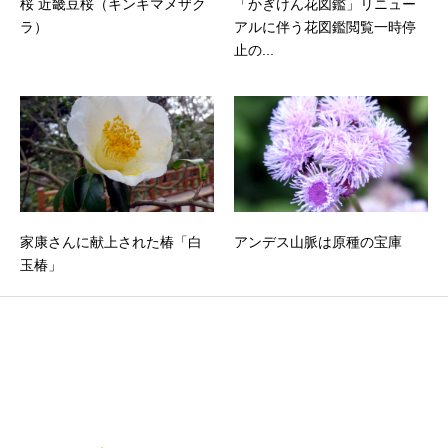
桜 近畿豆桜（キンキマメザク
「かぎけん花図鑑」リニュー
ラ）
アルに伴う花図鑑閲覧一時停
止の...
家康さんに献上された椿「白
アンデス山脈は原種の宝庫
玉椿」