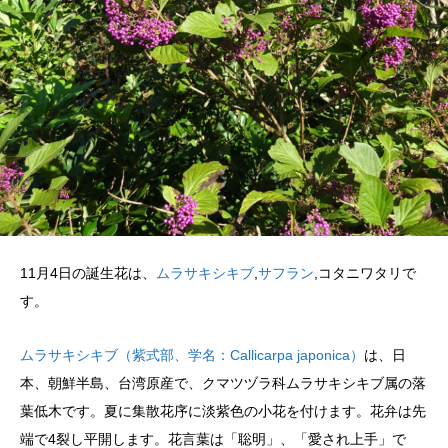
11月4日の誕生花は、
ムラサキシキブ
,
サフラン
,コタニワタリで
す。
ムラサキシキブ（紫式部、学名：Callicarpa japonica）
は、日
本、朝鮮半島、台湾原産で、クマツヅラ科ムラサキシキブ属の落
葉低木です。夏に集散花序に淡紫色の小花を付けます。花弁は先
端で4裂し平開します。花言葉は「聡明」、「愛され上手」で