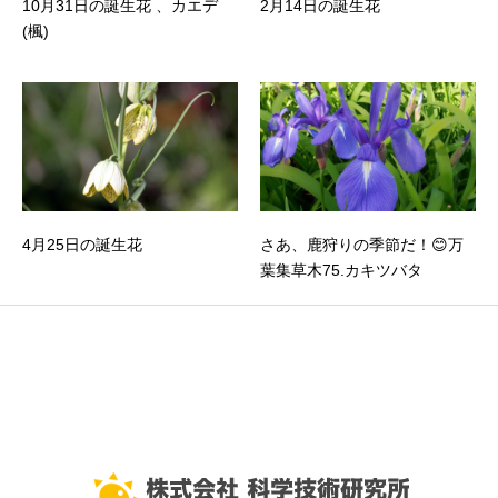
10月31日の誕生花 、カエデ
2月14日の誕生花
(楓)
4月25日の誕生花
さあ、鹿狩りの季節だ！😊万
葉集草木75.カキツバタ