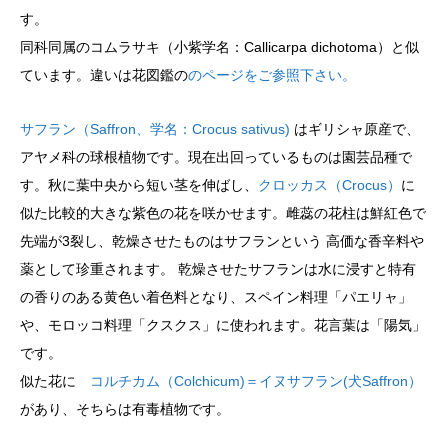
す。
同科同属のコムラサキ（小紫学名：Callicarpa dichotoma）と似
ています。違いは花図鑑の
のページをご参照下さい。
サフラン（Saffron、学名：Crocus sativus)
はギリシャ原産で、
アヤメ科の球根植物です。現在出回っているものは園芸品種で
す。秋に葉中央から短い茎を伸ばし、
クロッカス（Crocus）
に
似た比較的大きな紫色の花を咲かせます。雌蕊の花柱は鮮紅色で
先端が3裂し、乾燥させたものはサフランという 高価な香辛料や
薬として珍重されます。 乾燥させたサフランは水に浸すと特有
の香りのある黄色い着色料となり、スペイン料理「パエリャ」
や、モロッコ料理「クスクス」に使われます。花言葉は「陽気」
です。
似た花に
コルチカム（Colchicum)＝イヌサフラン(犬Saffron）
があり、そちらは有毒植物です。