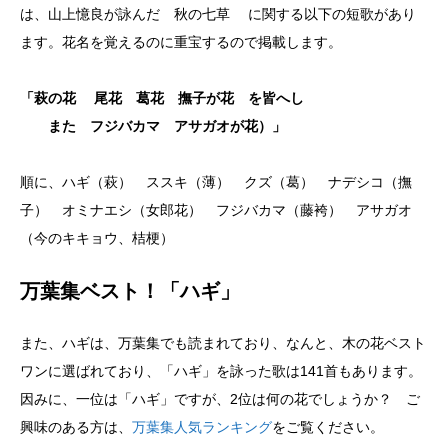
は、山上憶良が詠んだ 秋の七草 に関する以下の短歌があり
ます。花名を覚えるのに重宝するので掲載します。
「萩の花 尾花 葛花 撫子が花 を皆へし
また フジバカマ アサガオが花）」
順に、ハギ（萩） ススキ（薄） クズ（葛） ナデシコ（撫
子） オミナエシ（女郎花） フジバカマ（藤袴） アサガオ
（今のキキョウ、桔梗）
万葉集ベスト！「ハギ」
また、ハギは、万葉集でも読まれており、なんと、木の花ベスト
ワンに選ばれており、「ハギ」を詠った歌は141首もあります。
因みに、一位は「ハギ」ですが、2位は何の花でしょうか？ ご
興味のある方は、
万葉集人気ランキング
をご覧ください。