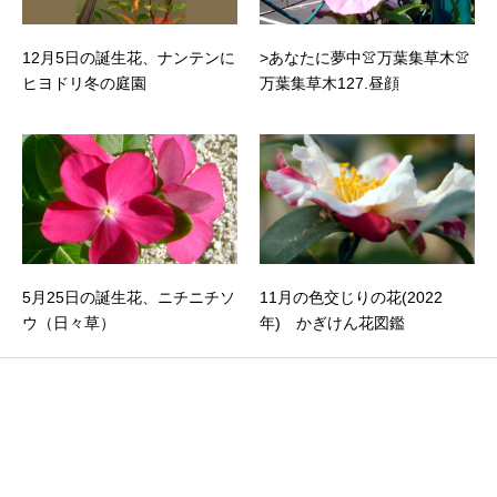
12月5日の誕生花、ナンテンに
>あなたに夢中👚万葉集草木👚
ヒヨドリ冬の庭園
万葉集草木127.昼顔
5月25日の誕生花、ニチニチソ
11月の色交じりの花(2022
ウ（日々草）
年) かぎけん花図鑑