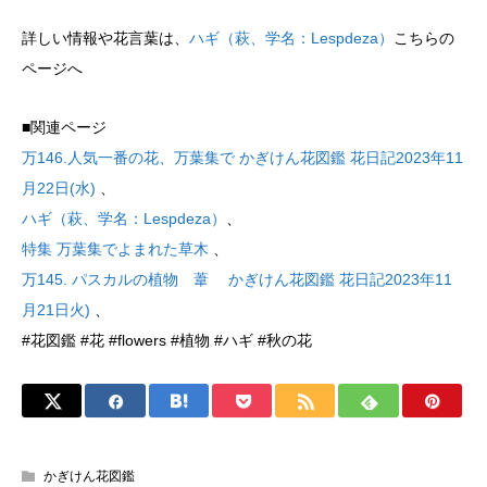
詳しい情報や花言葉は、
ハギ（萩、学名：Lespdeza）
こちらの
ページへ
■関連ページ
万146.人気一番の花、万葉集で かぎけん花図鑑 花日記2023年11
月22日(水)
、
ハギ（萩、学名：Lespdeza）
、
特集 万葉集でよまれた草木
、
万145. パスカルの植物 葦 かぎけん花図鑑 花日記2023年11
月21日火)
、
#花図鑑 #花 #flowers #植物 #ハギ #秋の花
かぎけん花図鑑