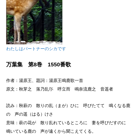
わたしはパートナーのシカです
万葉集 第8巻 1550番歌
作者：湯原王、題詞：湯原王鳴鹿歌一首
原文：秋芽之 落乃乱尓 呼立而 鳴奈流鹿之 音遥者
読み：秋萩の 散りの乱（まが）ひに 呼びたてて 鳴くなる鹿
の 声の遥（はる）けさ
意味：萩の花が 散り乱れているところに 妻を呼びだすのに
鳴いている鹿の 声が遠くから聞こえてくる。