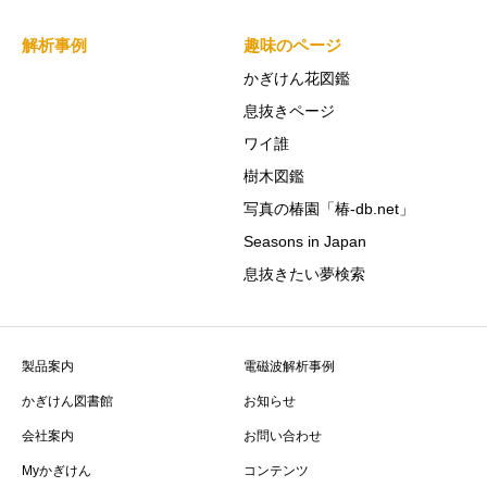
解析事例
趣味のページ
かぎけん花図鑑
息抜きページ
ワイ誰
樹木図鑑
写真の椿園「椿-db.net」
Seasons in Japan
息抜きたい夢検索
製品案内
電磁波解析事例
かぎけん図書館
お知らせ
会社案内
お問い合わせ
Myかぎけん
コンテンツ