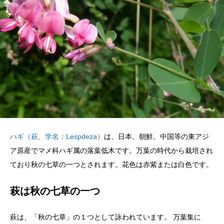
ハギ（萩、学名：Lespdeza）
は、日本、朝鮮、中国等の東アジ
ア原産でマメ科ハギ属の落葉低木です。万葉の時代から栽培され
ており秋の七草の一つとされます。花色は赤紫または白色です。
萩は秋の七草の一つ
萩は、「秋の七草」の１つとして詠われています。 万葉集に