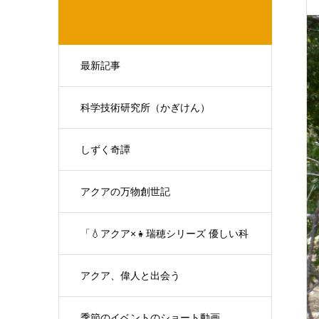
最新記事
科学技術研究所（かぎけん）
しずく奇譚
アクアの万物創世記
「💧アクア×👧瑞穂シリーズ 優しい科
学の対話」
アクア、偉人と出会う
季節のイベントのショート動画