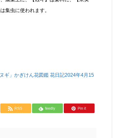
】は集虫に使われます。
ギ」かぎけん花図鑑 花日記2024年4月15
RSS
feedly
Pin it