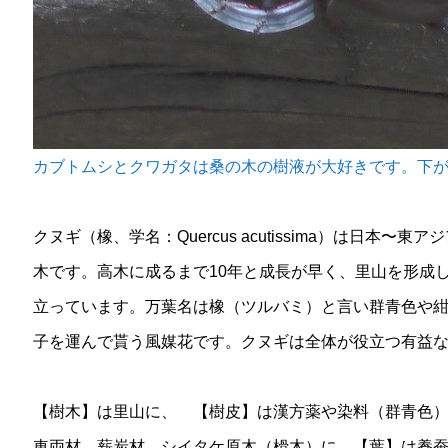
カブトムシとクワガタは桑の木の樹液が大好きです。下
クヌギ（橡、学名：Quercus acutissima）は日本
木です。高木に成るまで10年と成長が早く、里山を形成
立っています。万葉名は橡（ツルバミ）と言い群青色や
子を運んで貰う風媒花です。クヌギは全体が役立つ有益
【樹木】は里山に、 【樹皮】は漢方薬や染料（群青色
車両材、薪炭材、シイタケ原木（榾木）に、【葉】は養