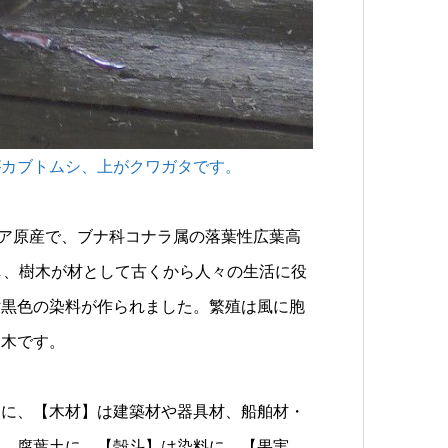
がカブトムシ、上がクワガタです。
〜東アジア原産で、ブナ科コナラ属の落葉性広葉高
し、樹木が材として古くから人々の生活に役
紺黒色の染料が作られました。繁殖は風に胞
な木です。
）に、【木材】は建築材や器具材、船舶材・
蚕、腐葉土に、【殻斗】は染料に、【果実