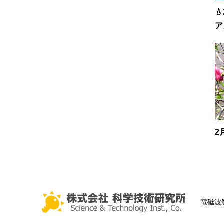

ア
2
電磁波