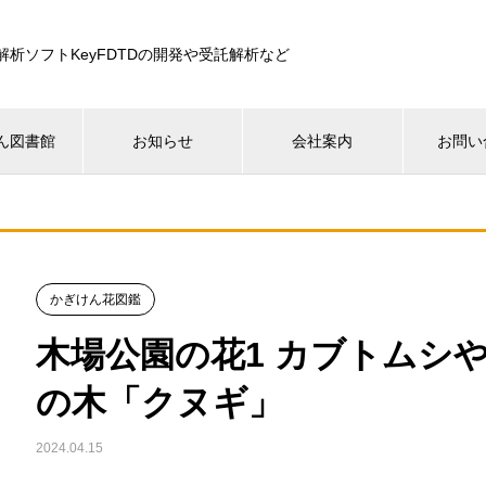
解析ソフトKeyFDTDの開発や受託解析など
ん図書館
お知らせ
会社案内
お問い
かぎけん花図鑑
木場公園の花1 カブトムシ
の木「クヌギ」
2024.04.15