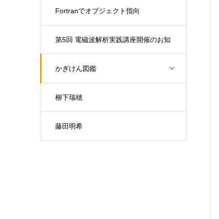
Fortranでオブジェクト指向
第5回 電磁波解析実践講座開催のお知
らせ（開催日：9月30日)
かぎけん図鑑
柳下瑞穂
藤田明希