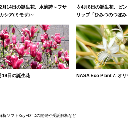
2月14日の誕生花、水滴詩～フサ
💧4月8日の誕生花、ピ
カシア(ミモザ)～ ...
リップ「ひみつのつぼみ..
月19日の誕生花
NASA Eco Plant 7. 
解析ソフトKeyFDTDの開発や受託解析など