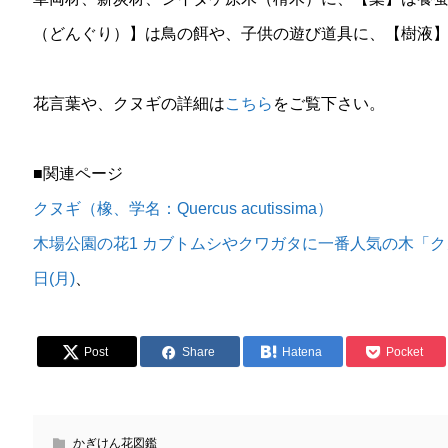
（どんぐり）】は鳥の餌や、子供の遊び道具に、【樹液
花言葉や、クヌギの詳細は
こちら
をご覧下さい。
■関連ページ
クヌギ（橡、学名：Quercus acutissima）
木場公園の花1 カブトムシやクワガタに一番人気の木「クヌ
日(月)
、
Post
Share
Hatena
Pocket
かぎけん花図鑑