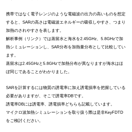
携帯ではなく電子レンジのような電磁波の出力の高いものを想定
すると、SARの高さは電磁波エネルギーの吸収しやすさ、つまり
加熱のされやすさを表します。
解析事例（リンク）では蒸留水と海水を2.45GHz、5.8GHzで加
熱シミュレーションし、SAR分布を加熱量分布として比較してい
ます。
蒸留水は2.45GHzと5.8GHzで加熱分布が異なりますが海水はほ
ぼ同じであることがわかりました。
SARを計算するには物質の誘電率に加え誘電損率を把握している
必要がありますが、そこで誘電率DBです。
誘電率DBには誘電率、誘電損率どちらも記載しています。
マイクロ波加熱シミュレーションを取り扱う際は是非KeyFDTD
をご検討ください。