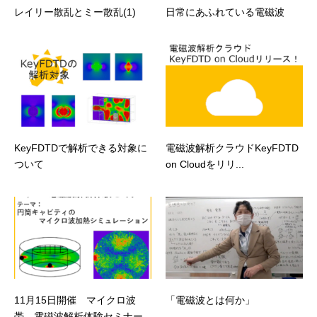
レイリー散乱とミー散乱(1)
日常にあふれている電磁波
KeyFDTDで解析できる対象に
電磁波解析クラウドKeyFDTD
ついて
on Cloudをリリ...
11月15日開催 マイクロ波
「電磁波とは何か」
帯 電磁波解析体験セミナー