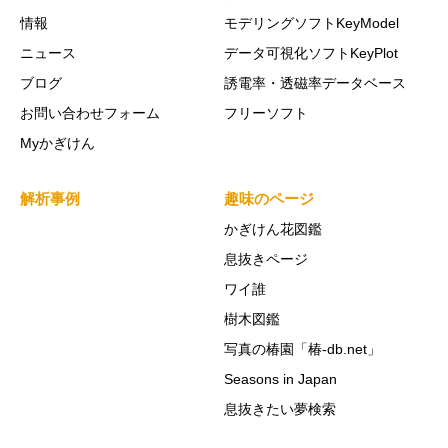
情報
モデリングソフトKeyModel
ニュース
データ可視化ソフトKeyPlot
ブログ
誘電率・透磁率データベース
お問い合わせフォーム
フリーソフト
Myかぎけん
解析事例
趣味のページ
かぎけん花図鑑
息抜きページ
ワイ誰
樹木図鑑
写真の椿園「椿-db.net」
Seasons in Japan
息抜きたい夢検索