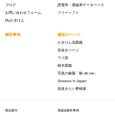
ブログ
誘電率・透磁率データベース
お問い合わせフォーム
フリーソフト
Myかぎけん
解析事例
趣味のページ
かぎけん花図鑑
息抜きページ
ワイ誰
樹木図鑑
写真の椿園「椿-db.net」
Seasons in Japan
息抜きたい夢検索
製品案内
電磁波解析事例