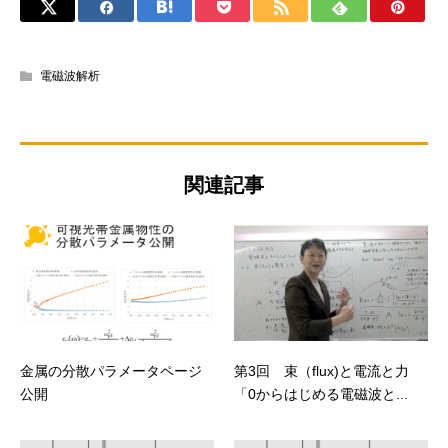
電磁波解析
関連記事
金属の分散パラメータページ
第3回 束（flux)と電流と力
公開
「0からはじめる電磁波と...