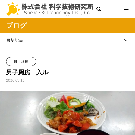

ブログ
最新記事
柳下瑞穂
男子厨房ニ入ル
2020.03.13