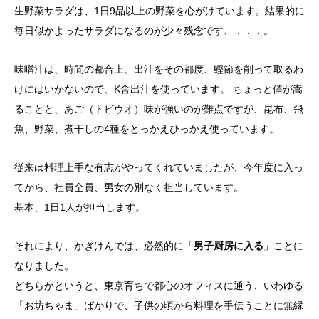
生野菜サラダは、1日9品以上の野菜を心がけています。結果的に
毎日似かよったサラダになるのが少々残念です、．．．。
味噌汁は、時間の都合上、出汁をその都度、鰹節を削って取るわ
けにはいかないので、K舎出汁を使っています。 ちょっと値が嵩
ることと、あご（トビウオ）味が強いのが難点ですが、昆布、飛
魚、野菜、煮干しの4種をとっかえひっかえ使っています。
従来は料理上手な有志がやってくれていましたが、今年度に入っ
てから、社員全員、男女の別なく担当しています。
基本、1日1人が担当します。
それにより、かぎけんでは、必然的に「
男子厨房に入る
」ことに
なりました。
どちらかというと、東京育ちで都心のオフィスに通う、いわゆる
「お坊ちゃま」ばかりで、子供の頃から料理を手伝うことに無縁