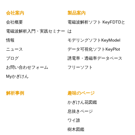
会社案内
製品案内
会社概要
電磁波解析ソフト KeyFDTDと
電磁波解析入門・実践セミナー
は
情報
モデリングソフトKeyModel
ニュース
データ可視化ソフトKeyPlot
ブログ
誘電率・透磁率データベース
お問い合わせフォーム
フリーソフト
Myかぎけん
解析事例
趣味のページ
かぎけん花図鑑
息抜きページ
ワイ誰
樹木図鑑