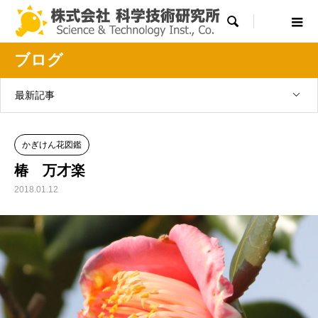

ブログ
最新記事
かぎけん花図鑑
椿 万才楽
2018.01.12