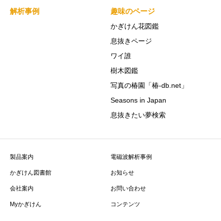
解析事例
趣味のページ
かぎけん花図鑑
息抜きページ
ワイ誰
樹木図鑑
写真の椿園「椿-db.net」
Seasons in Japan
息抜きたい夢検索
製品案内
電磁波解析事例
かぎけん図書館
お知らせ
会社案内
お問い合わせ
Myかぎけん
コンテンツ