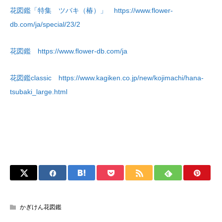
花図鑑「特集 ツバキ（椿）」
https://www.flower-
db.com/ja/special/23/2
花図鑑 https://www.flower-db.com/ja
花図鑑classic
https://www.kagiken.co.jp/new/kojimachi/hana-
tsubaki_large.html
かぎけん花図鑑