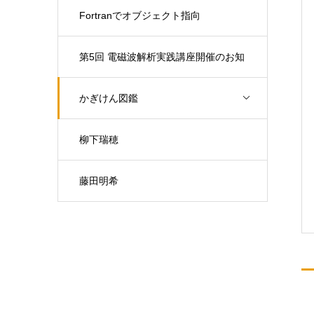
Fortranでオブジェクト指向
第5回 電磁波解析実践講座開催のお知
らせ（開催日：9月30日)
かぎけん図鑑
柳下瑞穂
藤田明希