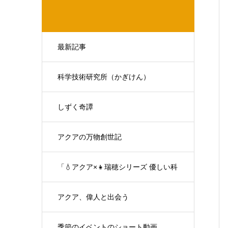
最新記事
科学技術研究所（かぎけん）
しずく奇譚
アクアの万物創世記
「💧アクア×👧瑞穂シリーズ 優しい科
学の対話」
アクア、偉人と出会う
季節のイベントのショート動画