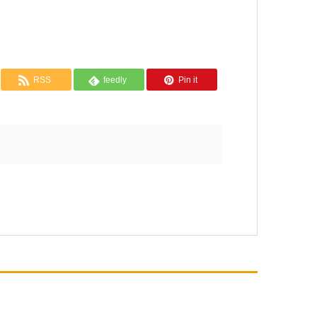
RSS
feedly
Pin it