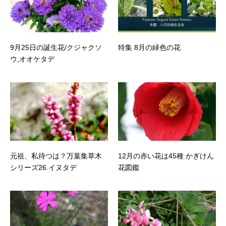
9月25日の誕生花/クジャクソ
特集 8月の緑色の花
ウ,オオケタデ
元祖、私待つは？万葉集草木
12月の赤い花は45種 かぎけん
シリーズ26.イヌタデ
花図鑑