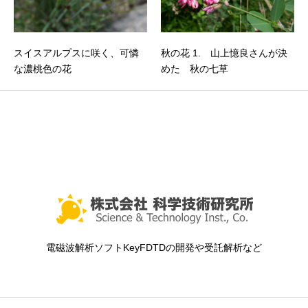
スイスアルプスに咲く、可憐
秋の花 1. 山上憶良さんが決
な濃桃色の花
めた 秋の七草
電磁波解析ソフトKeyFDTDの開発や受託解析など