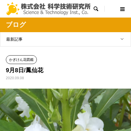

ブログ
最新記事
かぎけん花図鑑
9月8日/鳳仙花
2020.09.08