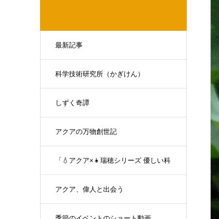
最新記事
科学技術研究所（かぎけん）
しずく奇譚
アクアの万物創世記
「💧アクア×👧瑞穂シリーズ 優しい科
学の対話」
アクア、偉人と出会う
季節のイベントのショート動画