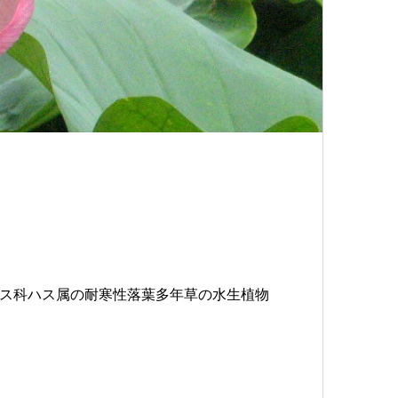
産で、ハス科ハス属の耐寒性落葉多年草の水生植物