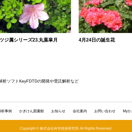
ツジ属シリーズ23.丸葉皐月
4月24日の誕生花
解析ソフトKeyFDTDの開発や受託解析など
解析事例
かぎけん図書館
お知らせ
会社案内
お問い合わせ
My
Copyright © 株式会社科学技術研究所 All Rights Reserved.