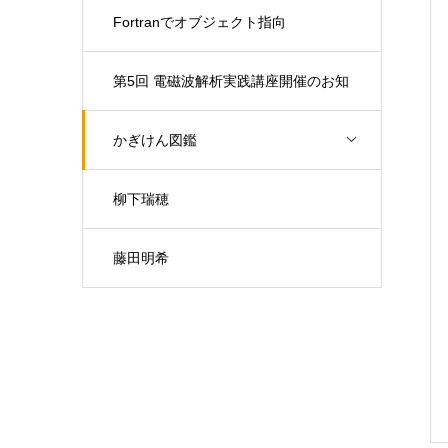
Fortranでオブジェクト指向
第5回 電磁波解析実践講座開催のお知
らせ（開催日：9月30日)
かぎけん図鑑
柳下瑞穂
藤田明希