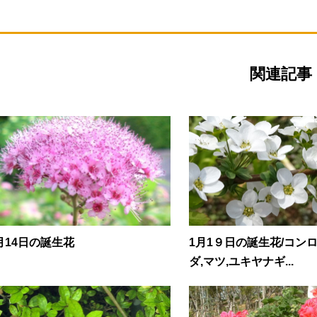
関連記事
月14日の誕生花
1月1９日の誕生花/コンロ
ダ,マツ,ユキヤナギ...