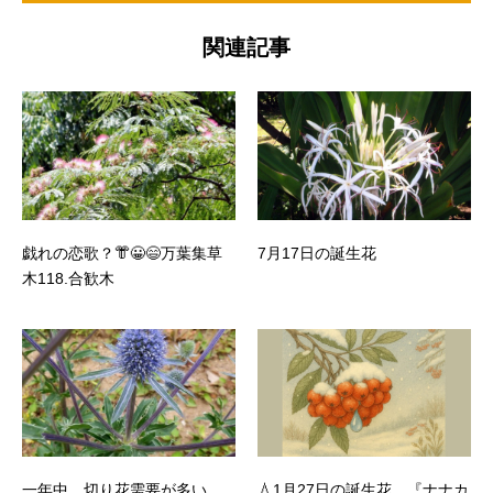
関連記事
戯れの恋歌？👘😀😄万葉集草
7月17日の誕生花
木118.合歓木
一年中、切り花需要が多い
💧1月27日の誕生花、『ナナカ