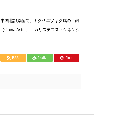
sis）は、中国北部原産で、キク科エゾギク属の半耐
ina Aster）、カリステフス・シネンシ
RSS
feedly
Pin it