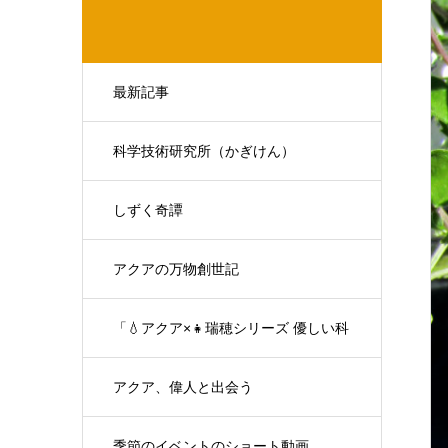
最新記事
科学技術研究所（かぎけん）
しずく奇譚
アクアの万物創世記
「💧アクア×👧瑞穂シリーズ 優しい科
学の対話」
アクア、偉人と出会う
季節のイベントのショート動画