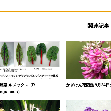
関連記事
野菜 ルメックス（R.
かぎけん花図鑑 9月24
anguineus）