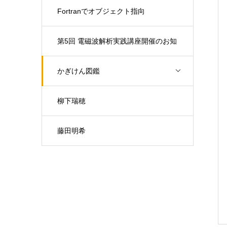
Fortranでオブジェクト指向
第5回 電磁波解析実践講座開催のお知
らせ（開催日：9月30日)
かぎけん図鑑
柳下瑞穂
藤田明希