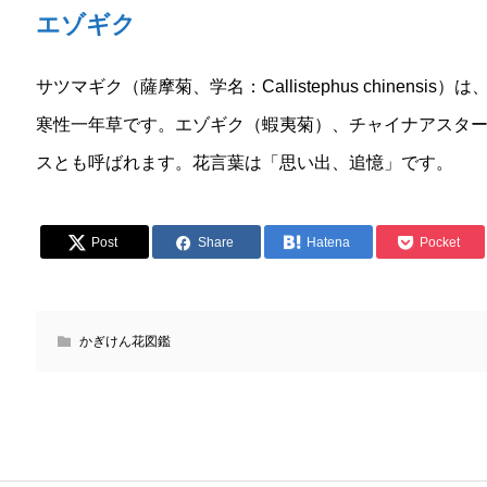
エゾギク
サツマギク（薩摩菊、学名：Callistephus chinen
寒性一年草です。エゾギク（蝦夷菊）、チャイナアスター（Ch
スとも呼ばれます。花言葉は「思い出、追憶」です。
Post
Share
Hatena
Pocket
かぎけん花図鑑