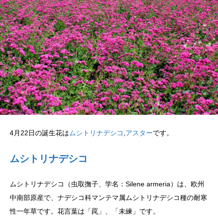
4月22日の誕生花は
ムシトリナデシコ
,
アスター
です。
ムシトリナデシコ
ムシトリナデシコ（虫取撫子、学名：Silene armeria）は、欧州
中南部原産で、ナデシコ科マンテマ属ムシトリナデシコ種の耐寒
性一年草です。花言葉は「罠」、「未練」です。