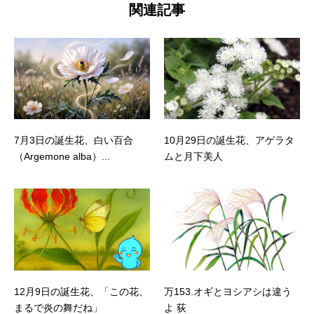
関連記事
7月3日の誕生花、白い百合
10月29日の誕生花、アゲラタ
（Argemone alba）...
ムと月下美人
12月9日の誕生花、「この花、
万153.オギとヨシアシは違う
まるで炎の舞だね」
よ 荻