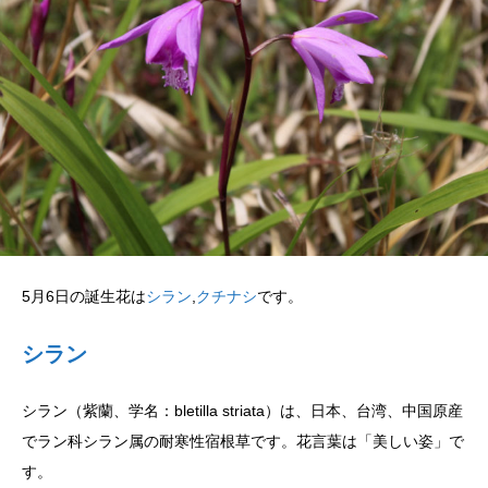
5月6日の誕生花は
シラン
,
クチナシ
です。
シラン
シラン（紫蘭、学名：bletilla striata）は、日本、台湾、中国原産
でラン科シラン属の耐寒性宿根草です。花言葉は「美しい姿」で
す。