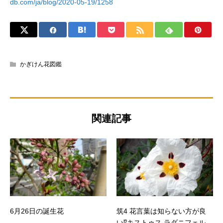
db.com/ja/blog/2020-05-19/1258
かぎけん花図鑑
関連記事
6月26日の誕生花
筑4 花言葉は知らない方が良
い⁉キストゥス ラダニフェル