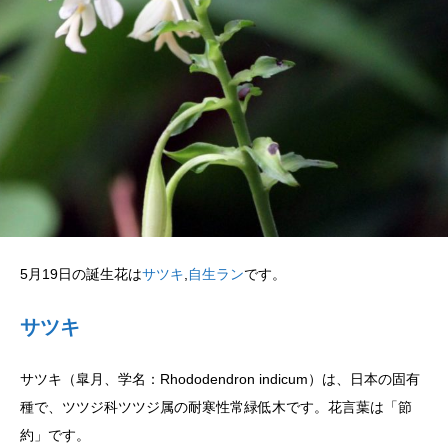
5月19日の誕生花は
サツキ
,
自生ラン
です。
サツキ
サツキ（皐月、学名：Rhododendron indicum）は、日本の固有
種で、ツツジ科ツツジ属の耐寒性常緑低木です。花言葉は「節
約」です。