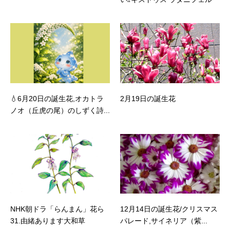
💧6月20日の誕生花,オカトラ
2月19日の誕生花
ノオ（丘虎の尾）のしずく詩...
NHK朝ドラ「らんまん」花ら
12月14日の誕生花/クリスマス
31.由緒あります大和草
パレード,サイネリア（紫...