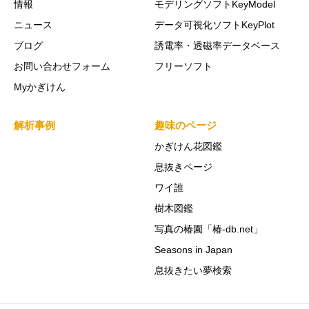
情報
モデリングソフトKeyModel
ニュース
データ可視化ソフトKeyPlot
ブログ
誘電率・透磁率データベース
お問い合わせフォーム
フリーソフト
Myかぎけん
解析事例
趣味のページ
かぎけん花図鑑
息抜きページ
ワイ誰
樹木図鑑
写真の椿園「椿-db.net」
Seasons in Japan
息抜きたい夢検索