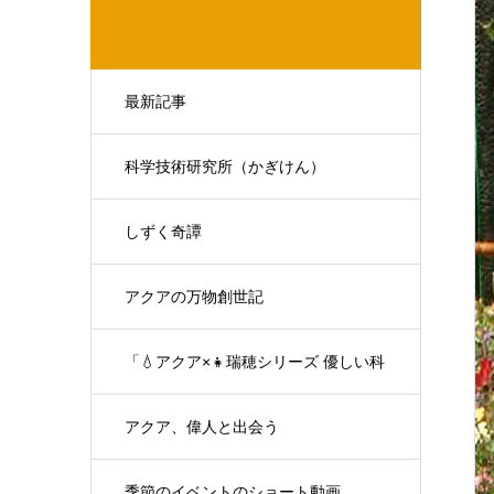
最新記事
科学技術研究所（かぎけん）
しずく奇譚
アクアの万物創世記
「💧アクア×👧瑞穂シリーズ 優しい科
学の対話」
アクア、偉人と出会う
季節のイベントのショート動画