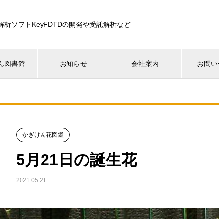
解析ソフトKeyFDTDの開発や受託解析など
ん図書館
お知らせ
会社案内
お問い
かぎけん花図鑑
5月21日の誕生花
2021.05.21