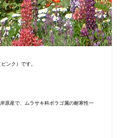
（ピンク）です。
は、地中海沿岸原産で、ムラサキ科ボラゴ属の耐寒性一