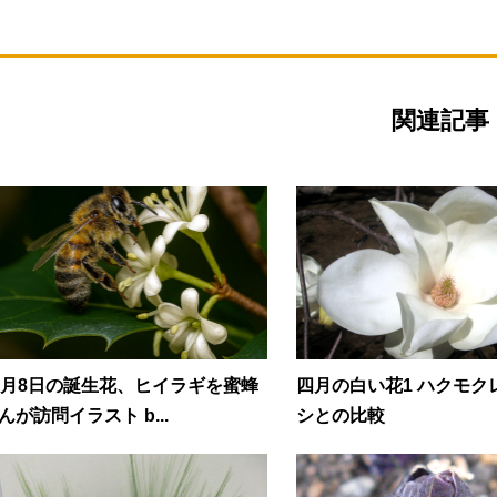
関連記事
1月8日の誕生花、ヒイラギを蜜蜂
四月の白い花1 ハクモク
んが訪問イラスト b...
シとの比較