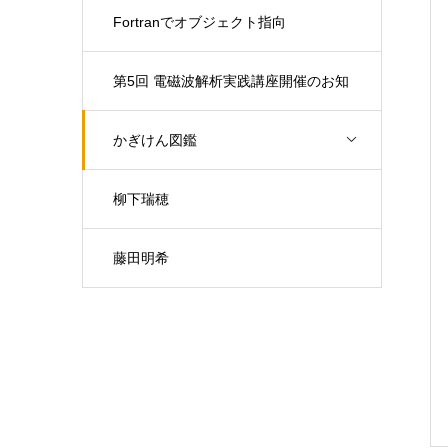
Fortranでオブジェクト指向
第5回 電磁波解析実践講座開催のお知
らせ（開催日：9月30日)
かぎけん図鑑
柳下瑞穂
藤田明希