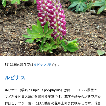
5月31日の誕生花は
ルピナス
,
藤
です。
ルピナス
ルピナス（学名：Lupinus polyphyllus）は南ヨーロッパ原産で、
マメ科ルピヌス属の耐寒性多年草です。花茎先端から総状花序を
伸ばし、フジ（藤）に似た蝶形の花を上向きに咲かせます。花言