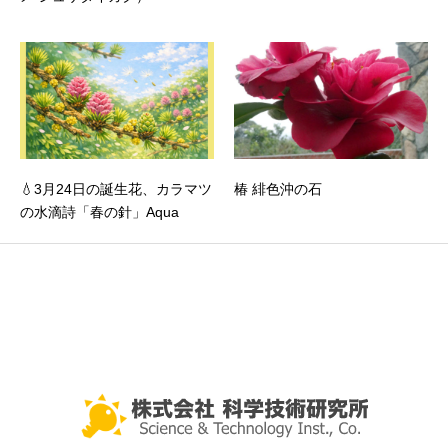
💧3月24日の誕生花、カラマツ
椿 緋色沖の石
の水滴詩「春の針」Aqua