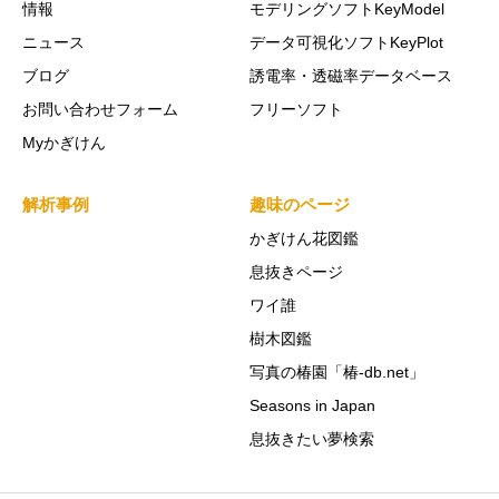
情報
モデリングソフトKeyModel
ニュース
データ可視化ソフトKeyPlot
ブログ
誘電率・透磁率データベース
お問い合わせフォーム
フリーソフト
Myかぎけん
解析事例
趣味のページ
かぎけん花図鑑
息抜きページ
ワイ誰
樹木図鑑
写真の椿園「椿-db.net」
Seasons in Japan
息抜きたい夢検索