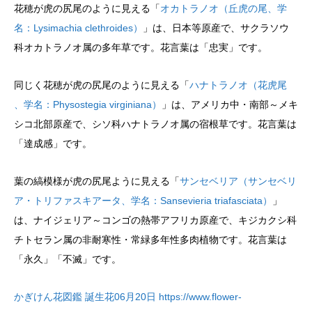
花穂が虎の尻尾のように見える「
オカトラノオ（丘虎の尾、学
名：Lysimachia clethroides）
」は、日本等原産で、サクラソウ
科オカトラノオ属の多年草です。花言葉は「忠実」です。
同じく花穂が虎の尻尾のように見える「
ハナトラノオ（花虎尾
、学名：Physostegia virginiana）
」は、アメリカ中・南部～メキ
シコ北部原産で、シソ科ハナトラノオ属の宿根草です。花言葉は
「達成感」です。
葉の縞模様が虎の尻尾ように見える「
サンセベリア（サンセベリ
ア・トリファスキアータ、学名：Sansevieria triafasciata）
」
は、ナイジェリア～コンゴの熱帯アフリカ原産で、キジカクシ科
チトセラン属の非耐寒性・常緑多年性多肉植物です。花言葉は
「永久」「不滅」です。
かぎけん花図鑑 誕生花06月20日 https://www.flower-