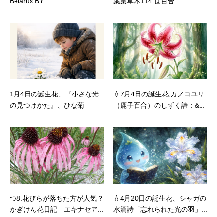
Belarus BY
葉集草木114.笹百合
1月4日の誕生花、『小さな光
💧7月4日の誕生花,カノコユリ
の見つけかた』、ひな菊
（鹿子百合）のしずく詩：&...
つ8.花びらが落ちた方が人気？
💧4月20日の誕生花、シャガの
かぎけん花日記 エキナセア...
水滴詩「忘れられた光の羽」...