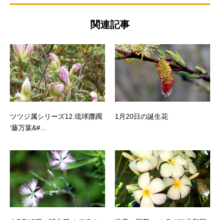
関連記事
ツツジ属シリーズ12.琉球躑躅
1月20日の誕生花
‘藤万葉&#...