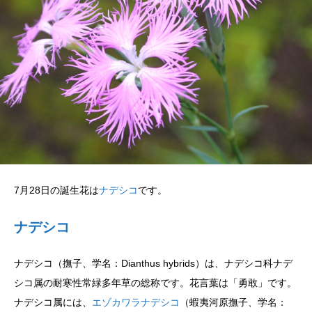
7月28日の誕生花は
ナデシコ
です。
ナデシコ
ナデシコ（撫子、学名：Dianthus hybrids）は、ナデシコ科ナデ
シコ属の耐寒性常緑多年草の総称です。花言葉は「勇敢」です。
ナデシコ属には、
エゾカワラナデシコ
（蝦夷河原撫子、学名：