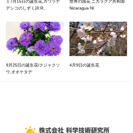
💧7月15日の誕生花,カワラナ
世界の国花 ニカラグア共和国
デシコのしずく詩:R...
Nicaragua NI
9月25日の誕生花/クジャクソ
4月9日の誕生花
ウ,オオケタデ