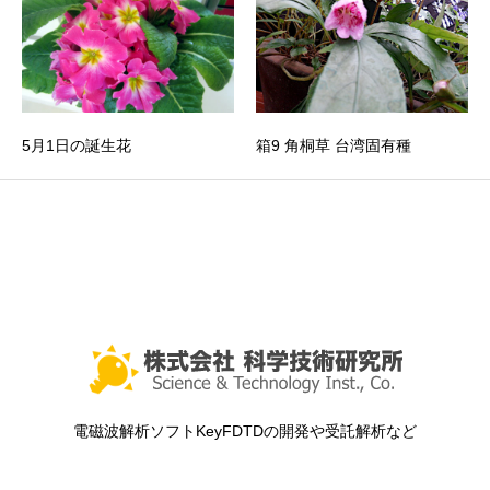
5月1日の誕生花
箱9 角桐草 台湾固有種
電磁波解析ソフトKeyFDTDの開発や受託解析など